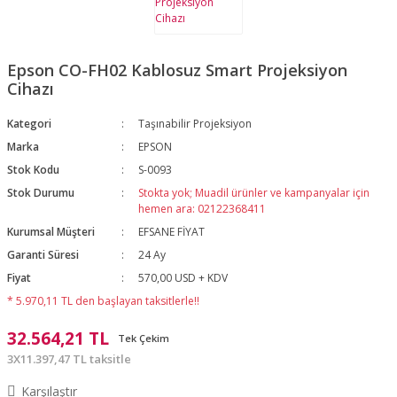
Epson CO-FH02 Kablosuz Smart Projeksiyon
Cihazı
Kategori
Taşınabilir Projeksiyon
Marka
EPSON
Stok Kodu
S-0093
Stok Durumu
Stokta yok; Muadil ürünler ve kampanyalar için
hemen ara: 02122368411
Kurumsal Müşteri
EFSANE FİYAT
Garanti Süresi
24 Ay
Fiyat
570,00 USD + KDV
* 5.970,11 TL den başlayan taksitlerle!!
32.564,21 TL
Tek Çekim
3X11.397,47 TL taksitle
Karşılaştır