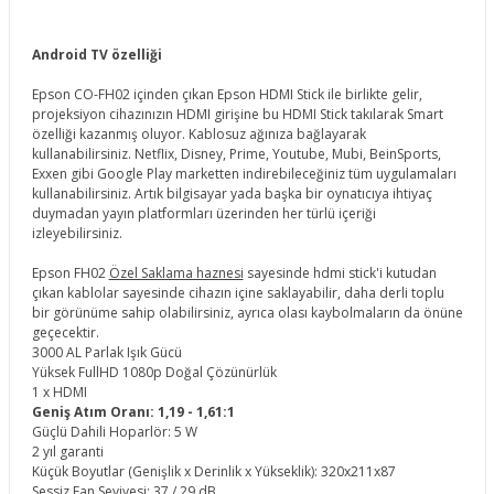
Android TV özelliği
Epson CO-FH02 içinden çıkan Epson HDMI Stick ile birlikte gelir,
projeksiyon cihazınızın HDMI girişine bu HDMI Stick takılarak Smart
özelliği kazanmış oluyor. Kablosuz ağınıza bağlayarak
kullanabilirsiniz. Netflix, Disney, Prime, Youtube, Mubi, BeinSports,
Exxen gibi Google Play marketten indirebileceğiniz tüm uygulamaları
kullanabilirsiniz. Artık bilgisayar yada başka bir oynatıcıya ihtiyaç
duymadan yayın platformları üzerinden her türlü içeriği
izleyebilirsiniz.
Epson FH02
Özel Saklama haznesi
sayesinde hdmi stick'i kutudan
çıkan kablolar sayesinde cihazın içine saklayabilir, daha derli toplu
bir görünüme sahip olabilirsiniz, ayrıca olası kaybolmaların da önüne
geçecektir.
3000 AL Parlak Işık Gücü
Yüksek FullHD 1080p Doğal Çözünürlük
1 x HDMI
Geniş Atım Oranı: 1,19 - 1,61:1
Güçlü Dahili Hoparlör: 5 W
2 yıl garanti
Küçük Boyutlar (Genişlik x Derinlik x Yükseklik): 320x211x87
Sessiz Fan Seviyesi; 37 / 29 dB