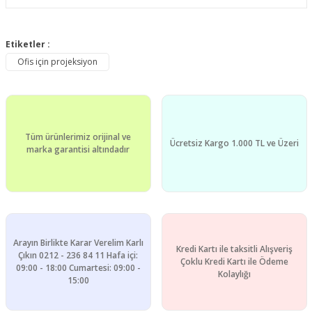
Bu ürünün fiyat bilgisi, resim, ürün açıklamalarında ve diğer
konularda yetersiz gördüğünüz noktaları öneri formunu
Etiketler :
Bu ürüne ilk yorumu siz yapın!
kullanarak tarafımıza iletebilirsiniz.
Ofis için projeksiyon
Görüş ve önerileriniz için teşekkür ederiz.
Yorum Yaz
Ürün resmi kalitesiz, bozuk veya görüntülenemiyor.
Ürün açıklamasında eksik bilgiler bulunuyor.
Tüm ürünlerimiz orijinal ve
Ürün bilgilerinde hatalar bulunuyor.
Ücretsiz Kargo 1.000 TL ve Üzeri
marka garantisi altındadır
Ürün fiyatı diğer sitelerden daha pahalı.
Bu ürüne benzer farklı alternatifler olmalı.
Arayın Birlikte Karar Verelim Karlı
Kredi Kartı ile taksitli Alışveriş
Çıkın 0212 - 236 84 11 Hafa içi:
Çoklu Kredi Kartı ile Ödeme
09:00 - 18:00 Cumartesi: 09:00 -
Gönder
Kolaylığı
15:00