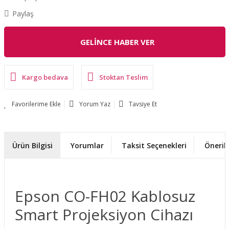
Paylaş
GELİNCE HABER VER
Kargo bedava
Stoktan Teslim
Yorum Yaz
Tavsiye Et
Ürün Bilgisi
Yorumlar
Taksit Seçenekleri
Önerile
Epson CO-FH02 Kablosuz
Smart Projeksiyon Cihazı