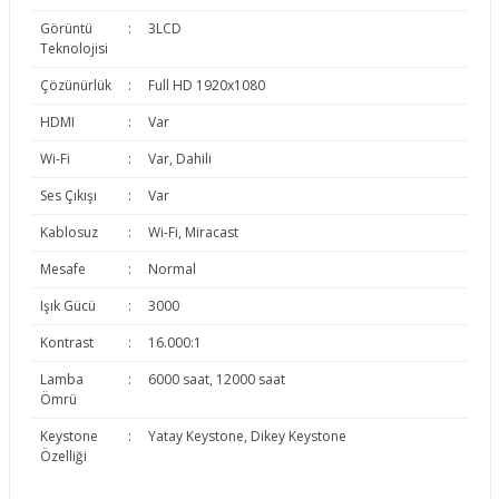
Görüntü
:
3LCD
Teknolojisi
Çözünürlük
:
Full HD 1920x1080
HDMI
:
Var
Wi-Fi
:
Var, Dahili
Ses Çıkışı
:
Var
Kablosuz
:
Wi-Fi, Miracast
Mesafe
:
Normal
Işık Gücü
:
3000
Kontrast
:
16.000:1
Lamba
:
6000 saat, 12000 saat
Ömrü
Keystone
:
Yatay Keystone, Dikey Keystone
Özelliği