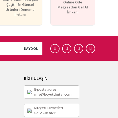
Online Öde
Çeşitli En Güncel
Mağazadan Gel Al
Ürünleri Deneme
İmkanı
İmkanı
KAYDOL
BİZE ULAŞIN
E-posta adresi
info@boyutdijital.com
Müşteri Hizmetleri
0212 236 84 11