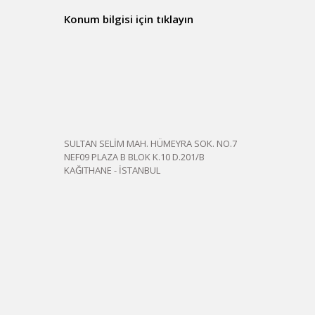
Konum bilgisi için tıklayın
SULTAN SELİM MAH. HÜMEYRA SOK. NO.7
NEF09 PLAZA B BLOK K.10 D.201/B
KAĞITHANE - İSTANBUL