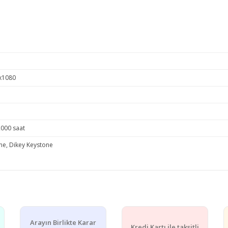
x1080
2000 saat
ne, Dikey Keystone
e diğer konularda yetersiz gördüğünüz noktaları öneri formunu kullanarak ta
Bu ürüne ilk yorumu siz yapın!
Arayın Birlikte Karar
Kredi Kartı ile taksitli