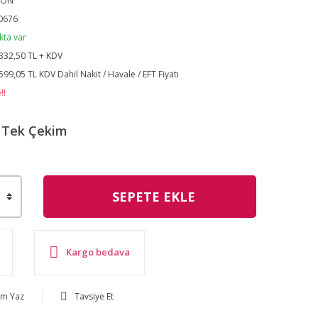
SON
0676
kta var
332,50 TL + KDV
599,05 TL KDV Dahil Nakit / Havale / EFT Fiyatı
!!
Tek Çekim
SEPETE EKLE
Kargo bedava
um Yaz
Tavsiye Et