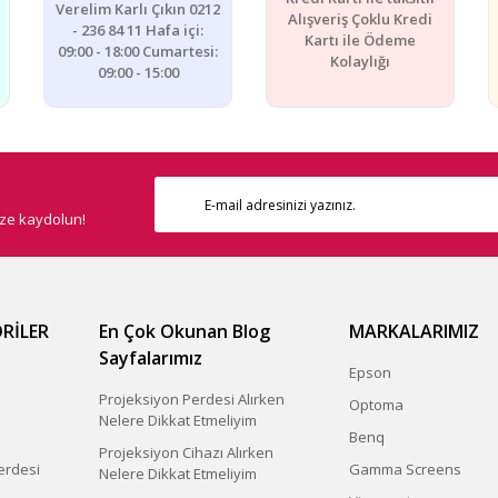
Yorum Yaz
Verelim Karlı Çıkın 0212
Alışveriş Çoklu Kredi
- 236 84 11 Hafa içi:
Kartı ile Ödeme
09:00 - 18:00 Cumartesi:
Kolaylığı
09:00 - 15:00
ize kaydolun!
Gönder
RİLER
En Çok Okunan Blog
MARKALARIMIZ
Sayfalarımız
Epson
Projeksiyon Perdesi Alırken
Optoma
Nelere Dikkat Etmeliyim
Benq
Projeksiyon Cihazı Alırken
erdesi
Gamma Screens
Nelere Dikkat Etmeliyim