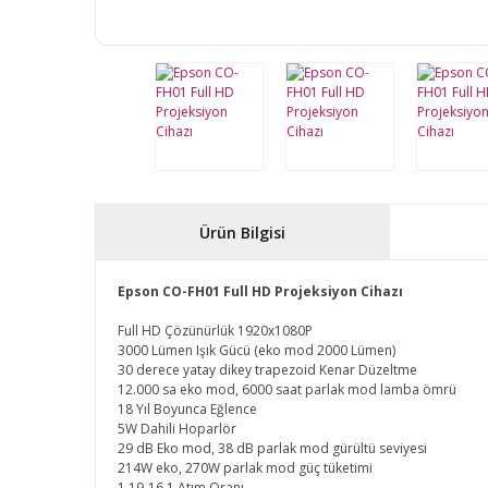
Ürün Bilgisi
Epson CO-FH01 Full HD Projeksiyon Cihazı
Full HD Çözünürlük 1920x1080P
3000 Lümen Işık Gücü (eko mod 2000 Lümen)
30 derece yatay dikey trapezoid Kenar Düzeltme
12.000 sa eko mod, 6000 saat parlak mod lamba ömrü
18 Yıl Boyunca Eğlence
5W Dahili Hoparlör
29 dB Eko mod, 38 dB parlak mod gürültü seviyesi
214W eko, 270W parlak mod güç tüketimi
1.19-16.1 Atım Oranı