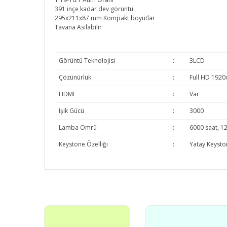
391 inçe kadar dev görüntü
295x211x87 mm Kompakt boyutlar
Tavana Asılabilir
Görüntü Teknolojisi
:
3LCD
Çözünürlük
:
Full HD 1920
HDMI
:
Var
Işık Gücü
:
3000
Lamba Ömrü
:
6000 saat, 1
Keystone Özelliği
:
Yatay Keysto
Bu ürünün fiyat bilgisi, resim, ürün açıklamalarında v
Görüş ve önerileriniz için teşekkür ederiz.
Ürün resmi kalitesiz, bozuk veya görüntülenemiyor.