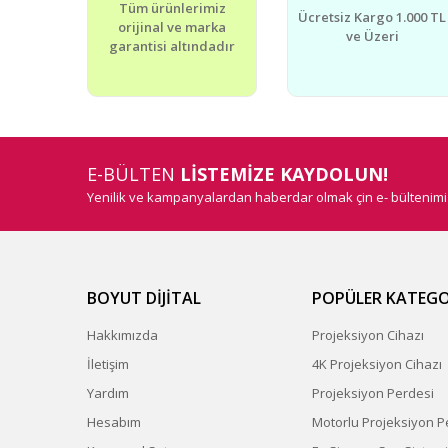
Tüm ürünlerimiz
Ürün açıklamasında eksik bilgiler bulunuyor.
Ücretsiz Kargo 1.000 TL
orijinal ve marka
ve Üzeri
Ürün bilgilerinde hatalar bulunuyor.
garantisi altındadır
Ürün fiyatı diğer sitelerden daha pahalı.
Bu ürüne benzer farklı alternatifler olmalı.
E-BÜLTEN
LİSTEMİZE KAYDOLUN!
Yenilik ve kampanyalardan haberdar olmak çin e- bültenim
BOYUT DİJİTAL
POPÜLER KATEGO
Hakkımızda
Projeksiyon Cihazı
İletişim
4K Projeksiyon Cihazı
Yardım
Projeksiyon Perdesi
Hesabım
Motorlu Projeksiyon P