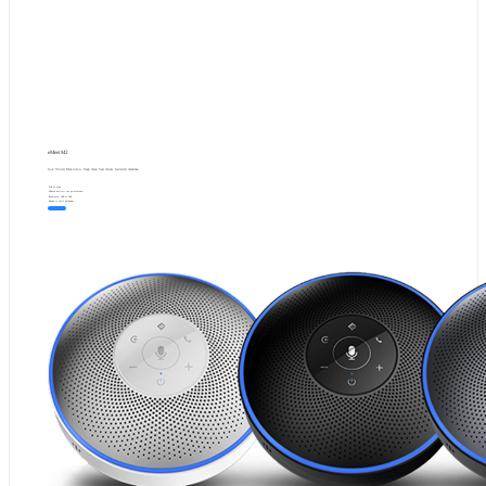
eMeet M2
Çok Yönlü Mikrofon, Uzak Alan Sesi Alımı, Gürültü Azaltma.
Tak ve oyna
Yüksek kaliteli ses performansı
Bluetooth, USB ve AUX
Küçük ve zarif görünüm
Şimdi
satın
al