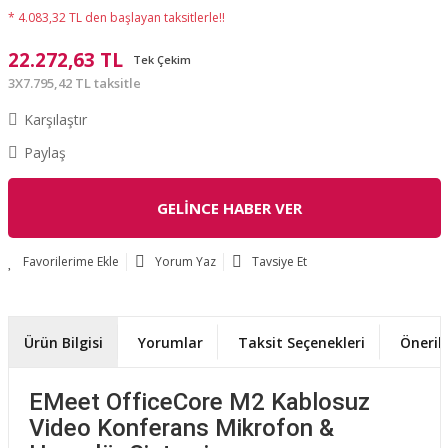
* 4.083,32 TL den başlayan taksitlerle!!
22.272,63 TL
Tek Çekim
3X7.795,42 TL taksitle
Karşılaştır
Paylaş
GELİNCE HABER VER
Yorum Yaz
Tavsiye Et
Ürün Bilgisi
Yorumlar
Taksit Seçenekleri
Önerile
EMeet OfficeCore M2 Kablosuz
Video Konferans Mikrofon &