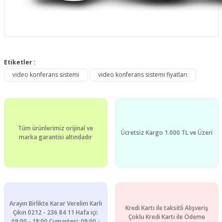
Bu ürünün fiyat bilgisi, resim, ürün açıklamalarında ve diğer
konularda yetersiz gördüğünüz noktaları öneri formunu
Etiketler :
Bu ürüne ilk yorumu siz yapın!
kullanarak tarafımıza iletebilirsiniz.
video konferans sistemi
video konferans sistemi fiyatları
Görüş ve önerileriniz için teşekkür ederiz.
Yorum Yaz
Ürün resmi kalitesiz, bozuk veya görüntülenemiyor.
Ürün açıklamasında eksik bilgiler bulunuyor.
Tüm ürünlerimiz orijinal ve
Ürün bilgilerinde hatalar bulunuyor.
Ücretsiz Kargo 1.000 TL ve Üzeri
marka garantisi altındadır
Ürün fiyatı diğer sitelerden daha pahalı.
Bu ürüne benzer farklı alternatifler olmalı.
Arayın Birlikte Karar Verelim Karlı
Kredi Kartı ile taksitli Alışveriş
Çıkın 0212 - 236 84 11 Hafa içi:
Çoklu Kredi Kartı ile Ödeme
09:00 - 18:00 Cumartesi: 09:00 -