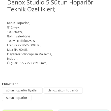
Denox Studio 5 Sütun Hoparlör
Teknik Özellikleri;
Kabin Hoparlör,
8" 2 way,
100-200 W,
8ohm selektörlü ,
100 V (Trafolu) 25 W,
Freq resp 30-22000 Hz ,
Max SPL 90 dB,
Dayanıklı Polipropilen Malzeme,
indoor,
Ölçüler: 355 x 272 x 210 mm,
Bu ürünün fiyat bilgisi, resim, ürün açıklamalarında ve diğer
konularda yetersiz gördüğünüz noktaları öneri formunu
Etiketler :
Bu ürüne ilk yorumu siz yapın!
kullanarak tarafımıza iletebilirsiniz.
sütun hoparlör fiyatları
denox sütun hoparlör
Görüş ve önerileriniz için teşekkür ederiz.
sütun hoparlör
Yorum Yaz
Ürün resmi kalitesiz, bozuk veya görüntülenemiyor.