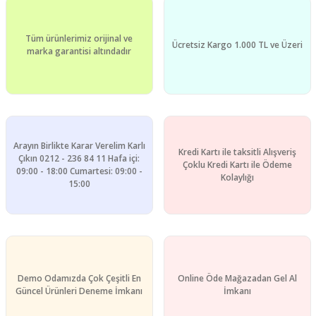
Ürün açıklamasında eksik bilgiler bulunuyor.
Ürün bilgilerinde hatalar bulunuyor.
Tüm ürünlerimiz orijinal ve
Ürün fiyatı diğer sitelerden daha pahalı.
Ücretsiz Kargo 1.000 TL ve Üzeri
marka garantisi altındadır
Bu ürüne benzer farklı alternatifler olmalı.
Arayın Birlikte Karar Verelim Karlı
Kredi Kartı ile taksitli Alışveriş
Gönder
Çıkın 0212 - 236 84 11 Hafa içi:
Çoklu Kredi Kartı ile Ödeme
09:00 - 18:00 Cumartesi: 09:00 -
Kolaylığı
15:00
Demo Odamızda Çok Çeşitli En
Online Öde Mağazadan Gel Al
Güncel Ürünleri Deneme İmkanı
İmkanı