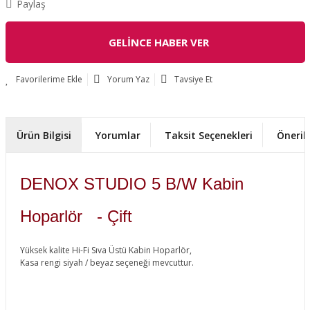
Paylaş
GELİNCE HABER VER
Yorum Yaz
Tavsiye Et
Ürün Bilgisi
Yorumlar
Taksit Seçenekleri
Önerile
DENOX STUDIO 5 B/W Kabin
Hoparlör - Çift
Yüksek kalite Hi-Fi Sıva Üstü Kabin Hoparlör,
Kasa rengi siyah / beyaz seçeneği mevcuttur.