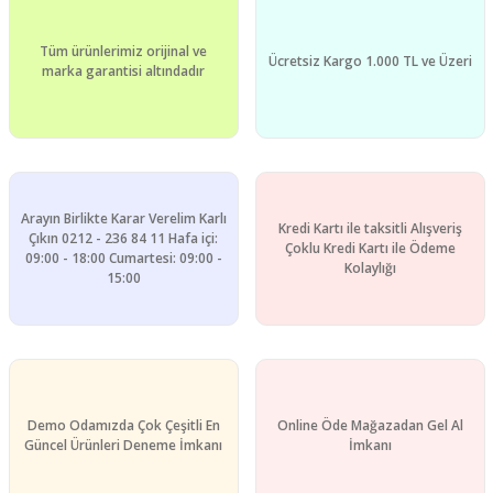
Ürün fiyatı diğer sitelerden daha pahalı.
Tüm ürünlerimiz orijinal ve
Bu ürüne benzer farklı alternatifler olmalı.
Ücretsiz Kargo 1.000 TL ve Üzeri
marka garantisi altındadır
Gönder
Arayın Birlikte Karar Verelim Karlı
Kredi Kartı ile taksitli Alışveriş
Çıkın 0212 - 236 84 11 Hafa içi:
Çoklu Kredi Kartı ile Ödeme
09:00 - 18:00 Cumartesi: 09:00 -
Kolaylığı
15:00
Demo Odamızda Çok Çeşitli En
Online Öde Mağazadan Gel Al
Güncel Ürünleri Deneme İmkanı
İmkanı