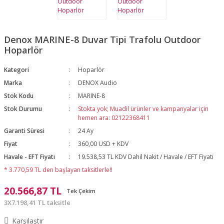
Denox MARINE-8 Duvar Tipi Trafolu Outdoor
Hoparlör
Kategori
Hoparlör
Marka
DENOX Audio
Stok Kodu
MARINE-8
Stok Durumu
Stokta yok; Muadil ürünler ve kampanyalar için
hemen ara: 02122368411
Garanti Süresi
24 Ay
Fiyat
360,00 USD + KDV
Havale - EFT Fiyatı
19.538,53 TL KDV Dahil Nakit / Havale / EFT Fiyatı
* 3.770,59 TL den başlayan taksitlerle!!
20.566,87 TL
Tek Çekim
3X7.198,41 TL taksitle
Karşılaştır