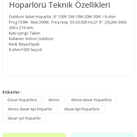
Hoparlörü Teknik Özellikleri
Outdoor Sütun Hoparlör, 8" 100V: 5W-10W-20W-30W / 8 ohm
Prog:150W - Max:300W, Freq resp. 50-20.000 Hz,LF: 8'' ,Ölçüler:360x
260 x 210 mm,
Kutu içeriği: Takım.
Kullanım: İndoor,Outdoor.
Renk: Beyaz/Siyah
8 ohm/100V Seçicili
Bu ürünün fiyat bilgisi, resim, ürün açıklamalarında ve diğer
konularda yetersiz gördüğünüz noktaları öneri formunu
Etiketler :
Bu ürüne ilk yorumu siz yapın!
kullanarak tarafımıza iletebilirsiniz.
Duvar hoparlörü
denox
denox duvar hoparlörü
Görüş ve önerileriniz için teşekkür ederiz.
denox duvar tipi hoparlör
duvar tipi hoparlörü
Yorum Yaz
Ürün resmi kalitesiz, bozuk veya görüntülenemiyor.
duvar için hoparlör
Ürün açıklamasında eksik bilgiler bulunuyor.
Ürün bilgilerinde hatalar bulunuyor.