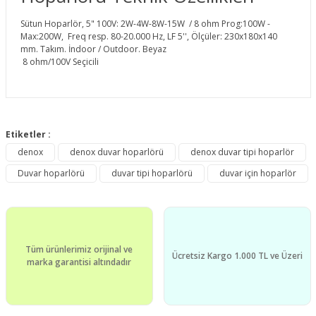
Sütun Hoparlör, 5" 100V: 2W-4W-8W-15W / 8 ohm Prog:100W -
Max:200W, Freq resp. 80-20.000 Hz, LF 5'', Ölçüler: 230x180x140
mm. Takım. İndoor / Outdoor. Beyaz
8 ohm/100V Seçicili
Bu ürünün fiyat bilgisi, resim, ürün açıklamalarında ve diğer
konularda yetersiz gördüğünüz noktaları öneri formunu
Etiketler :
Bu ürüne ilk yorumu siz yapın!
kullanarak tarafımıza iletebilirsiniz.
denox
denox duvar hoparlörü
denox duvar tipi hoparlör
Görüş ve önerileriniz için teşekkür ederiz.
Duvar hoparlörü
duvar tipi hoparlörü
duvar için hoparlör
Yorum Yaz
Ürün resmi kalitesiz, bozuk veya görüntülenemiyor.
Ürün açıklamasında eksik bilgiler bulunuyor.
Ürün bilgilerinde hatalar bulunuyor.
Tüm ürünlerimiz orijinal ve
Ürün fiyatı diğer sitelerden daha pahalı.
Ücretsiz Kargo 1.000 TL ve Üzeri
marka garantisi altındadır
Bu ürüne benzer farklı alternatifler olmalı.