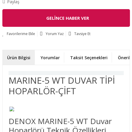
Paylaş
GELİNCE HABER VER
Yorum Yaz
Tavsiye Et
Ürün Bilgisi
Yorumlar
Taksit Seçenekleri
Önerile
MARINE-5 WT DUVAR TİPİ
HOPARLÖR-ÇİFT
DENOX MARINE-5 WT Duvar
Hoparlörü Teknik Özellikleri