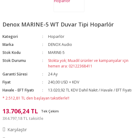
Denox MARINE-5 WT Duvar Tipi Hoparlör
Kategori
Hoparlör
Marka
DENOX Audio
Stok Kodu
MARINE-5
Stok Durumu
Stokta yok; Muadil ürünler ve kampanyalar için
hemen ara: 02122368411
Garanti Süresi
24 Ay
Fiyat
240,00 USD + KDV
Havale - EFT Fiyatı
13.020,92 TL KDV Dahil Nakit / Havale / EFT Fiyatı
* 2.512,81 TL den başlayan taksitlerle!!
13.706,24 TL
Tek Çekim
3X4.797,18 TL taksitle
Karşılaştır