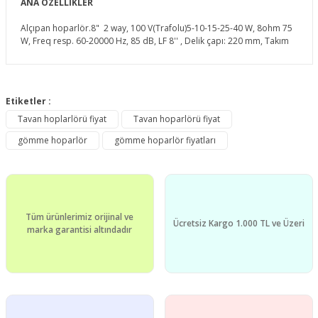
ANA ÖZELLİKLER
Alçıpan hoparlör.8" 2 way, 100 V(Trafolu)5-10-15-25-40 W, 8ohm 75
W, Freq resp. 60-20000 Hz, 85 dB, LF 8'' , Delik çapı: 220 mm, Takım
Bu ürünün fiyat bilgisi, resim, ürün açıklamalarında ve diğer
konularda yetersiz gördüğünüz noktaları öneri formunu
Etiketler :
Bu ürüne ilk yorumu siz yapın!
kullanarak tarafımıza iletebilirsiniz.
Tavan hoplarlörü fiyat
Tavan hoparlörü fiyat
Görüş ve önerileriniz için teşekkür ederiz.
gömme hoparlör
gömme hoparlör fiyatları
Yorum Yaz
Ürün resmi kalitesiz, bozuk veya görüntülenemiyor.
Ürün açıklamasında eksik bilgiler bulunuyor.
Ürün bilgilerinde hatalar bulunuyor.
Tüm ürünlerimiz orijinal ve
Ürün fiyatı diğer sitelerden daha pahalı.
Ücretsiz Kargo 1.000 TL ve Üzeri
marka garantisi altındadır
Bu ürüne benzer farklı alternatifler olmalı.