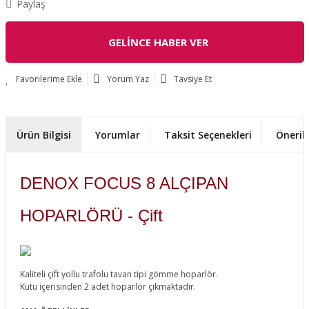
Paylaş
GELİNCE HABER VER
Yorum Yaz
Tavsiye Et
Ürün Bilgisi
Yorumlar
Taksit Seçenekleri
Önerile
DENOX FOCUS 8 ALÇIPAN
HOPARLÖRÜ - Çift
Kaliteli çift yollu trafolu tavan tipi gömme hoparlör.
Kutu içerisinden 2 adet hoparlör çıkmaktadır.