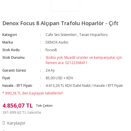
Denox Focus 8 Alçıpan Trafolu Hoparlör - Çift
Kategori
Cafe Ses Sistemleri
,
Tavan Hoparlörü
Marka
DENOX Audio
Stok Kodu
focus8
Stok Durumu
Stokta yok; Muadil ürünler ve kampanyalar için
hemen ara: 02122368411
Garanti Süresi
24 Ay
Fiyat
85,00 USD + KDV
Havale - EFT Fiyatı
4.613,26 TL KDV Dahil Nakit / Havale / EFT Fiyatı
* 890,28 TL den başlayan taksitlerle!!
4.856,07 TL
Tek Çekim
3X1.699,62 TL taksitle
Karşılaştır