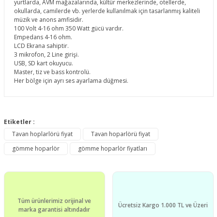
yurtlarda, AVM mağazalarında, kültür merkezlerinde, otellerde,
okullarda, camilerde vb. yerlerde kullanılmak için tasarlanmış kaliteli
müzik ve anons amfisidir.
100 Volt 4-16 ohm 350 Watt gücü vardır.
Empedans 4-16 ohm.
LCD Ekrana sahiptir.
3 mikrofon, 2 Line girişi.
USB, SD kart okuyucu.
Master, tiz ve bass kontrolü.
Her bölge için ayrı ses ayarlama düğmesi.
Bu ürünün fiyat bilgisi, resim, ürün açıklamalarında ve diğer
konularda yetersiz gördüğünüz noktaları öneri formunu
Etiketler :
Bu ürüne ilk yorumu siz yapın!
kullanarak tarafımıza iletebilirsiniz.
Tavan hoplarlörü fiyat
Tavan hoparlörü fiyat
Görüş ve önerileriniz için teşekkür ederiz.
gömme hoparlör
gömme hoparlör fiyatları
Yorum Yaz
Ürün resmi kalitesiz, bozuk veya görüntülenemiyor.
Ürün açıklamasında eksik bilgiler bulunuyor.
Ürün bilgilerinde hatalar bulunuyor.
Tüm ürünlerimiz orijinal ve
Ürün fiyatı diğer sitelerden daha pahalı.
Ücretsiz Kargo 1.000 TL ve Üzeri
marka garantisi altındadır
Bu ürüne benzer farklı alternatifler olmalı.