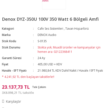
Denox DYZ-350U 100V 350 Watt 6 Bölgeli Amfi
Kategori
Cafe Ses Sistemleri
,
Tavan Hoparlörü
Marka
DENOX Audio
Stok Kodu
S-0135
Stok Durumu
Stokta yok; Muadil ürünler ve kampanyalar için
hemen ara: 02122368411
Garanti Süresi
24 Ay
Fiyat
405,00 USD + KDV
Havale - EFT Fiyatı
21.980,84 TL KDV Dahil Nakit / Havale / EFT Fiyatı
* 4.241,92 TL den başlayan taksitlerle!!
23.137,73 TL
Tek Çekim
3X8.098,21 TL taksitle
Karşılaştır