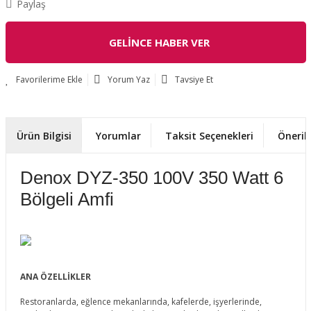
Paylaş
GELİNCE HABER VER
Yorum Yaz
Tavsiye Et
Ürün Bilgisi
Yorumlar
Taksit Seçenekleri
Önerile
Denox DYZ-350 100V 350 Watt 6
Bölgeli Amfi
ANA ÖZELLİKLER
Restoranlarda, eğlence mekanlarında, kafelerde, işyerlerinde,