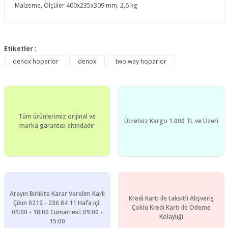
Malzeme, Ölçüler 400x235x309 mm, 2,6 kg
Bu ürünün fiyat bilgisi, resim, ürün açıklamalarında ve diğer
konularda yetersiz gördüğünüz noktaları öneri formunu
Etiketler :
Bu ürüne ilk yorumu siz yapın!
kullanarak tarafımıza iletebilirsiniz.
denox hoparlör
denox
two way hoparlör
Görüş ve önerileriniz için teşekkür ederiz.
Yorum Yaz
Ürün resmi kalitesiz, bozuk veya görüntülenemiyor.
Ürün açıklamasında eksik bilgiler bulunuyor.
Tüm ürünlerimiz orijinal ve
Ürün bilgilerinde hatalar bulunuyor.
Ücretsiz Kargo 1.000 TL ve Üzeri
marka garantisi altındadır
Ürün fiyatı diğer sitelerden daha pahalı.
Bu ürüne benzer farklı alternatifler olmalı.
Arayın Birlikte Karar Verelim Karlı
Kredi Kartı ile taksitli Alışveriş
Çıkın 0212 - 236 84 11 Hafa içi:
Çoklu Kredi Kartı ile Ödeme
09:00 - 18:00 Cumartesi: 09:00 -
Gönder
Kolaylığı
15:00