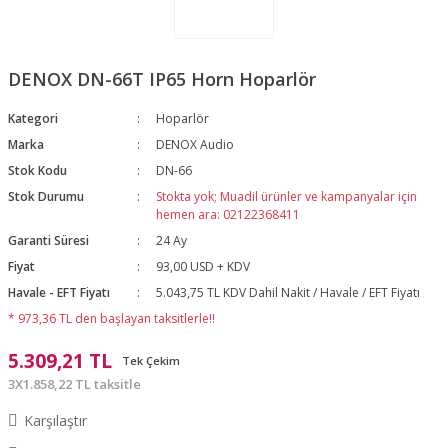
DENOX DN-66T IP65 Horn Hoparlör
Kategori
Hoparlör
Marka
DENOX Audio
Stok Kodu
DN-66
Stok Durumu
Stokta yok; Muadil ürünler ve kampanyalar için
hemen ara: 02122368411
Garanti Süresi
24 Ay
Fiyat
93,00 USD + KDV
Havale - EFT Fiyatı
5.043,75 TL KDV Dahil Nakit / Havale / EFT Fiyatı
* 973,36 TL den başlayan taksitlerle!!
5.309,21 TL
Tek Çekim
3X1.858,22 TL taksitle
Karşılaştır