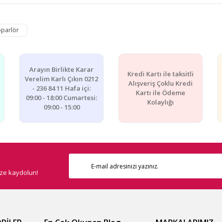
e diğer konularda yetersiz gördüğünüz noktaları öneri formunu kullanarak ta
oparlör
Bu ürüne ilk yorumu siz yapın!
Yorum Yaz
Arayın Birlikte Karar
Kredi Kartı ile taksitli
Verelim Karlı Çıkın 0212
Alışveriş Çoklu Kredi
- 236 84 11 Hafa içi:
Kartı ile Ödeme
09:00 - 18:00 Cumartesi:
Kolaylığı
09:00 - 15:00
ize kaydolun!
Gönder