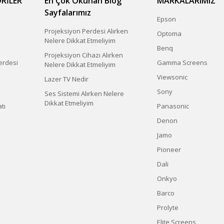
RİLER
En Çok Okunan Blog
MARKALARIMIZ
Sayfalarımız
Epson
Projeksiyon Perdesi Alırken
Optoma
Nelere Dikkat Etmeliyim
Benq
Projeksiyon Cihazı Alırken
erdesi
Gamma Screens
Nelere Dikkat Etmeliyim
Viewsonic
Lazer TV Nedir
Sony
Ses Sistemi Alırken Nelere
Dikkat Etmeliyim
tı
Panasonic
Denon
Jamo
Pioneer
Dali
Onkyo
Barco
Prolyte
Elite Screens