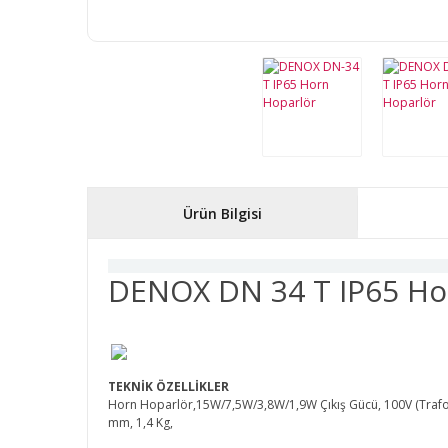
Ürün Bilgisi
DENOX DN 34 T IP65 Ho
TEKNİK ÖZELLİKLER
Horn Hoparlör,15W/7,5W/3,8W/1,9W Çıkış Gücü, 100V (Trafol
mm, 1,4 Kg,