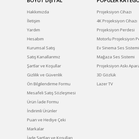
BOYUT DİJİTAL
POPÜLER KATEGO
Hakkımızda
Projeksiyon Cihazı
İletişim
4K Projeksiyon Cihazı
Yardım
Projeksiyon Perdesi
Hesabım
Motorlu Projeksiyon P
Kurumsal Satış
Ev Sinema Ses Sistemi
Satış Kanallarımız
Mağaza Ses Sistemi
Şartlar ve Koşullar
Projeksiyon Askı Apara
Gizlilik ve Güvenlik
3D Gözlük
Ön Bilgilendirme Formu
Lazer TV
Mesafeli Satış Sözleşmesi
Ürün İade Formu
İndirimli Ürünler
Puan ve Hediye Çeki
Markalar
İade Şartları ve Koşulları