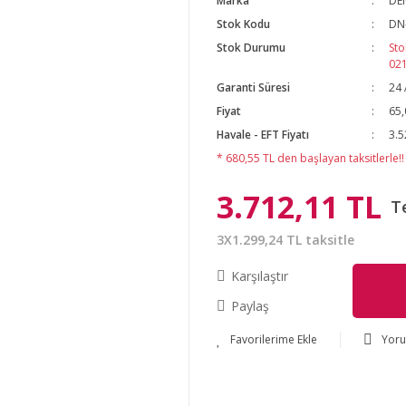
Marka
DE
Stok Kodu
DN
Stok Durumu
Sto
02
Garanti Süresi
24 
Fiyat
65,
Havale - EFT Fiyatı
3.5
* 680,55 TL den başlayan taksitlerle!!
3.712,11 TL
T
3X1.299,24 TL taksitle
Karşılaştır
Paylaş
Yor