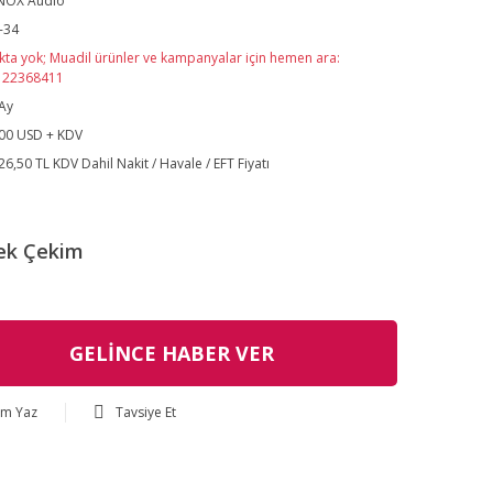
NOX Audio
-34
kta yok; Muadil ürünler ve kampanyalar için hemen ara:
122368411
Ay
00 USD + KDV
26,50 TL KDV Dahil Nakit / Havale / EFT Fiyatı
ek Çekim
GELİNCE HABER VER
um Yaz
Tavsiye Et