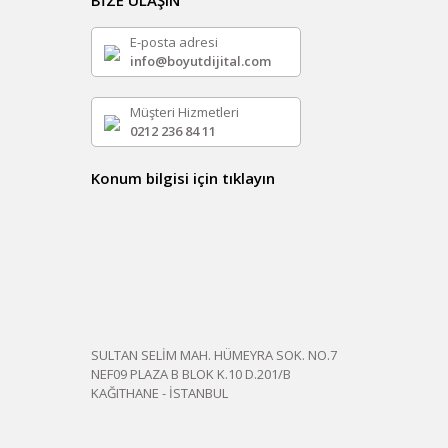
BİZE ULAŞIN
E-posta adresi
info@boyutdijital.com
Müşteri Hizmetleri
0212 236 84 11
Konum bilgisi için tıklayın
SULTAN SELİM MAH. HÜMEYRA SOK. NO.7
NEF09 PLAZA B BLOK K.10 D.201/B
KAĞITHANE - İSTANBUL