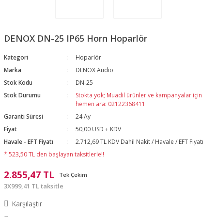
DENOX DN-25 IP65 Horn Hoparlör
Kategori
Hoparlör
Marka
DENOX Audio
Stok Kodu
DN-25
Stok Durumu
Stokta yok; Muadil ürünler ve kampanyalar için
hemen ara: 02122368411
Garanti Süresi
24 Ay
Fiyat
50,00 USD + KDV
Havale - EFT Fiyatı
2.712,69 TL KDV Dahil Nakit / Havale / EFT Fiyatı
* 523,50 TL den başlayan taksitlerle!!
2.855,47 TL
Tek Çekim
3X999,41 TL taksitle
Karşılaştır