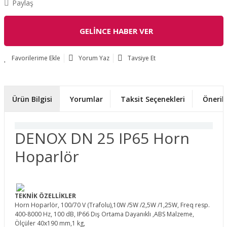
Paylaş
GELİNCE HABER VER
Yorum Yaz
Tavsiye Et
Ürün Bilgisi
Yorumlar
Taksit Seçenekleri
Önerile
DENOX DN 25 IP65 Horn
Hoparlör
TEKNİK ÖZELLİKLER
Horn Hoparlör, 100/70 V (Trafolu),10W /5W /2,5W /1,25W, Freq resp.
400-8000 Hz, 100 dB, IP66 Dış Ortama Dayanıklı ,ABS Malzeme,
Ölçüler 40x190 mm,1 kg,