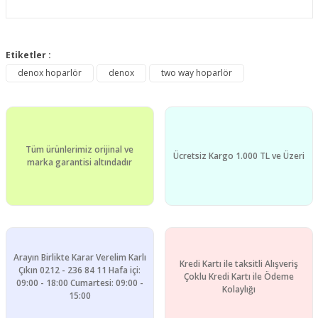
Bu ürünün fiyat bilgisi, resim, ürün açıklamalarında ve diğer
konularda yetersiz gördüğünüz noktaları öneri formunu
Etiketler :
Bu ürüne ilk yorumu siz yapın!
kullanarak tarafımıza iletebilirsiniz.
denox hoparlör
denox
two way hoparlör
Görüş ve önerileriniz için teşekkür ederiz.
Yorum Yaz
Ürün resmi kalitesiz, bozuk veya görüntülenemiyor.
Ürün açıklamasında eksik bilgiler bulunuyor.
Tüm ürünlerimiz orijinal ve
Ürün bilgilerinde hatalar bulunuyor.
Ücretsiz Kargo 1.000 TL ve Üzeri
marka garantisi altındadır
Ürün fiyatı diğer sitelerden daha pahalı.
Bu ürüne benzer farklı alternatifler olmalı.
Arayın Birlikte Karar Verelim Karlı
Kredi Kartı ile taksitli Alışveriş
Çıkın 0212 - 236 84 11 Hafa içi:
Çoklu Kredi Kartı ile Ödeme
09:00 - 18:00 Cumartesi: 09:00 -
Gönder
Kolaylığı
15:00