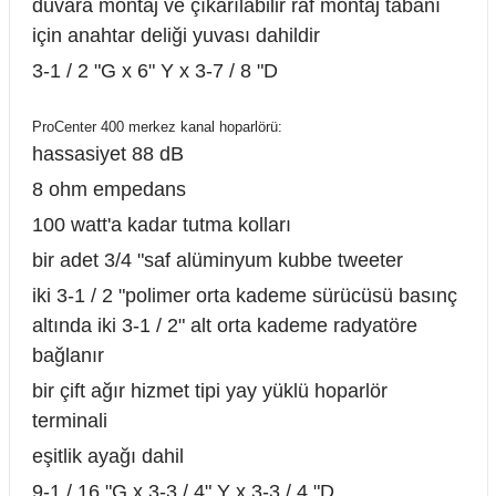
duvara montaj ve çıkarılabilir raf montaj tabanı
için anahtar deliği yuvası dahildir
3-1 / 2 "G x 6" Y x 3-7 / 8 "D
ProCenter 400 merkez kanal hoparlörü:
hassasiyet 88 dB
8 ohm empedans
100 watt'a kadar tutma kolları
bir adet 3/4 "saf alüminyum kubbe tweeter
iki 3-1 / 2 "polimer orta kademe sürücüsü basınç
altında iki 3-1 / 2" alt orta kademe radyatöre
bağlanır
bir çift ağır hizmet tipi yay yüklü hoparlör
terminali
eşitlik ayağı dahil
9-1 / 16 "G x 3-3 / 4" Y x 3-3 / 4 "D