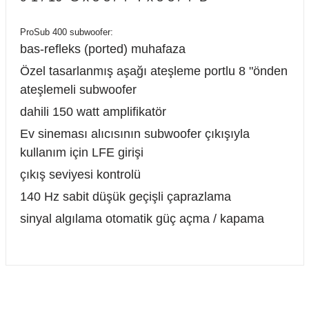
ProSub 400 subwoofer:
bas-refleks (ported) muhafaza
Özel tasarlanmış aşağı ateşleme portlu 8 "önden
ateşlemeli subwoofer
dahili 150 watt amplifikatör
Ev sineması alıcısının subwoofer çıkışıyla
kullanım için LFE girişi
çıkış seviyesi kontrolü
140 Hz sabit düşük geçişli çaprazlama
sinyal algılama otomatik güç açma / kapama
Bu ürünün fiyat bilgisi, resim, ürün açıklamalarında ve diğer
konularda yetersiz gördüğünüz noktaları öneri formunu
Bu ürüne ilk yorumu siz yapın!