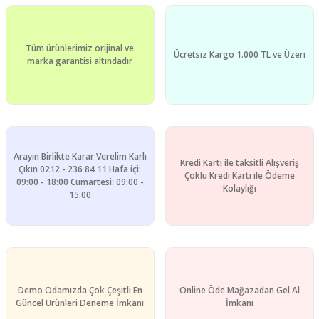
kullanarak tarafımıza iletebilirsiniz.
Görüş ve önerileriniz için teşekkür ederiz.
Yorum Yaz
Tüm ürünlerimiz orijinal ve
Ürün resmi kalitesiz, bozuk veya görüntülenemiyor.
Ücretsiz Kargo 1.000 TL ve Üzeri
marka garantisi altındadır
Ürün açıklamasında eksik bilgiler bulunuyor.
Ürün bilgilerinde hatalar bulunuyor.
Ürün fiyatı diğer sitelerden daha pahalı.
Bu ürüne benzer farklı alternatifler olmalı.
Arayın Birlikte Karar Verelim Karlı
Kredi Kartı ile taksitli Alışveriş
Çıkın 0212 - 236 84 11 Hafa içi:
Çoklu Kredi Kartı ile Ödeme
09:00 - 18:00 Cumartesi: 09:00 -
Kolaylığı
15:00
Gönder
Demo Odamızda Çok Çeşitli En
Online Öde Mağazadan Gel Al
Güncel Ürünleri Deneme İmkanı
İmkanı