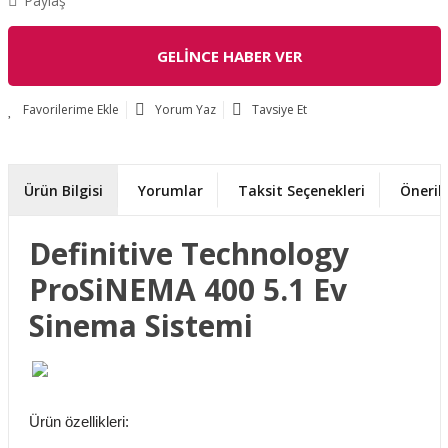
Paylaş
GELİNCE HABER VER
Yorum Yaz
Tavsiye Et
Ürün Bilgisi
Yorumlar
Taksit Seçenekleri
Önerile
Definitive Technology
ProSiNEMA 400 5.1 Ev
Sinema Sistemi
Ürün özellikleri: