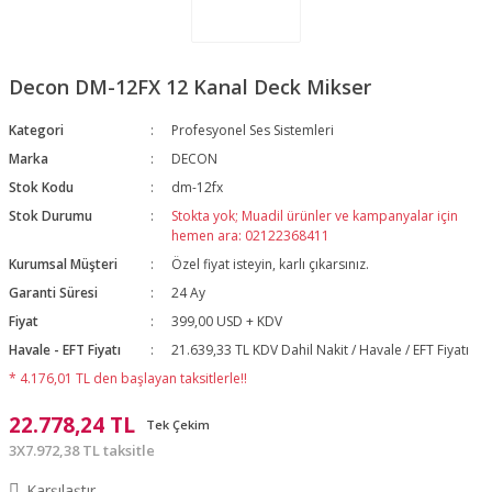
Decon DM-12FX 12 Kanal Deck Mikser
Kategori
Profesyonel Ses Sistemleri
Marka
DECON
Stok Kodu
dm-12fx
Stok Durumu
Stokta yok; Muadil ürünler ve kampanyalar için
hemen ara: 02122368411
Kurumsal Müşteri
Özel fiyat isteyin, karlı çıkarsınız.
Garanti Süresi
24 Ay
Fiyat
399,00 USD + KDV
Havale - EFT Fiyatı
21.639,33 TL KDV Dahil Nakit / Havale / EFT Fiyatı
* 4.176,01 TL den başlayan taksitlerle!!
22.778,24 TL
Tek Çekim
3X7.972,38 TL taksitle
Karşılaştır