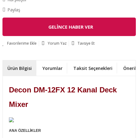
Paylaş
GELİNCE HABER VER
Yorum Yaz
Tavsiye Et
Ürün Bilgisi
Yorumlar
Taksit Seçenekleri
Önerile
Decon DM-12FX 12 Kanal Deck
Mixer
ANA ÖZELLİKLER