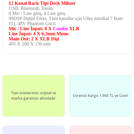
12 Kanal Rack Tipi Deck Mikser
USB, Bluetooth, Ekolu
8 Mic / Line giriş, 4 Line giriş
99DSP Dijital Efekt, Tüm kanallar için Ultra müzikal 7 Bant
EQ, 48V Phantom Gücü
Mic / Line İnput: 8 X
Combo
XLR
Line İnput: 4 X 6,3mm Mono
Main Out: 2 X XLR Dişi
405 X 200 X 150 mm
Bu ürünün fiyat bilgisi, resim, ürün açıklamalarında ve diğer
konularda yetersiz gördüğünüz noktaları öneri formunu
Bu ürüne ilk yorumu siz yapın!
kullanarak tarafımıza iletebilirsiniz.
Görüş ve önerileriniz için teşekkür ederiz.
Yorum Yaz
Tüm ürünlerimiz orijinal ve
Ürün resmi kalitesiz, bozuk veya görüntülenemiyor.
Ücretsiz Kargo 1.000 TL ve Üzeri
marka garantisi altındadır
Ürün açıklamasında eksik bilgiler bulunuyor.
Ürün bilgilerinde hatalar bulunuyor.
Ürün fiyatı diğer sitelerden daha pahalı.
Bu ürüne benzer farklı alternatifler olmalı.