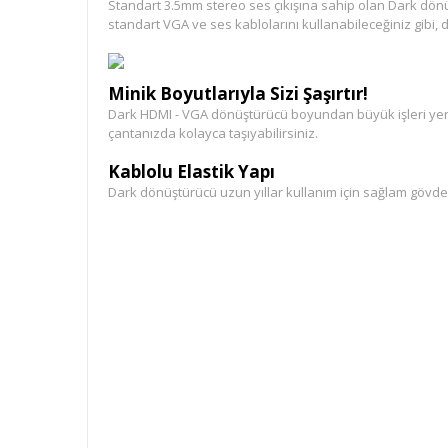
Standart 3.5mm stereo ses çıkışına sahip olan Dark dönü
standart VGA ve ses kablolarını kullanabileceğiniz gibi, 
Minik Boyutlarıyla Sizi Şaşırtır!
Dark HDMI - VGA dönüştürücü boyundan büyük işleri yerin
çantanızda kolayca taşıyabilirsiniz.
Kablolu Elastik Yapı
Dark dönüştürücü uzun yıllar kullanım için sağlam gövde