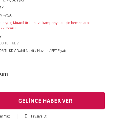
irici - Çoklayıcı
RK
MI-VGA
kta yok; Muadil ürünler ve kampanyalar için hemen ara:
122368411
y
00 TL + KDV
96 TL KDV Dahil Nakit / Havale / EFT Fiyatı
kim
GELİNCE HABER VER
um Yaz
Tavsiye Et