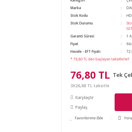
Kategori
Çev
Marka
DA
Stok Kodu
HD
Stok Durumu
Sto
02
Garanti Süresi
1 A
Fiyat
64,
Havale - EFT Fiyatı
72,
* 76,80 TL den başlayan taksitlerle!!
76,80 TL
Tek Çe
3X26,88 TL taksitle
Karşılaştır
Paylaş
Yor