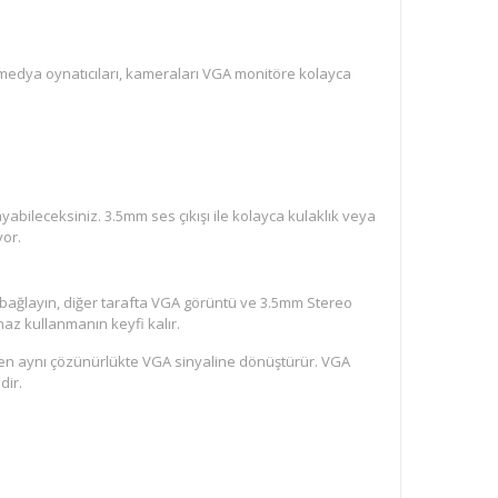
HD medya oynatıcıları, kameraları VGA monitöre kolayca
abileceksiniz. 3.5mm ses çıkışı ile kolayca kulaklık veya
yor.
bağlayın, diğer tarafta VGA görüntü ve 3.5mm Stereo
haz kullanmanın keyfi kalır.
den aynı çözünürlükte VGA sinyaline dönüştürür. VGA
dir.