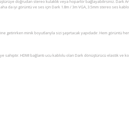
ştürüye doğrudan stereo kulaklık veya hoparlör bağlayabilirsiniz. Dark Ana
daha da iyi görüntü ve ses için Dark 1.8m / 3m VGA, 3.5mm stereo ses kablola
e getirirken minik boyutlarıyla sizi şaşırtacak yapıdadır. Hem görüntü h
ye sahiptir. HDMI bağlantı ucu kablolu olan Dark dönüştürücü elastik ve ko