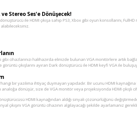
A ve Stereo Ses'e Dönüşecek!
al dönüştürücü ile HDMI çıkışa sahip PS3, Xbox gibi oyun konsollarını, Full
 alabileceksiniz.
lanın
bi cihazlarınızı halihazırda elinizde bulunan VGA monitörlere artık bağlay
ve görüntü çıkışlarını ayıran Dark dönüştürücü ile HDMI keyfi VGA ile buluşu
ım
angi bir yazılıma ihtiyaç duymayan yapıdadır. Bir ucunu HDMI kaynağına 
den analoğa dönüşür, size de VGA monitör veya projeksiyonda HDMI çıkışlı ci
 Dönüştürücüsü HDMI kaynağından aldığı sinyali çözünürlüğünü değiştirme
yal çıkışını VGA görüntü cihazının algılayacağı şekilde ayarlamanız gerekli