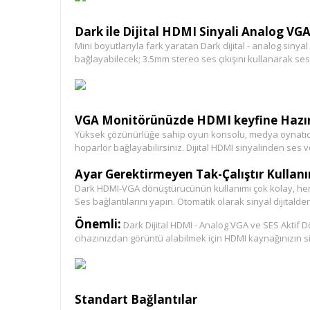
Dark ile Dijital HDMI Sinyali Analog VG
Mini boyutlarıyla fark yaratan Dark dijital - analog siny
bağlayabilecek; 3.5mm stereo ses çıkışını kullanarak ses
VGA Monitörünüzde HDMI keyfine Hazır
Yüksek çözünürlüğe sahip oyun konsolu, medya oynatıcı gi
hoparlör bağlayabilirsiniz. Dijital HDMI sinyalinden ses 
Ayar Gerektirmeyen Tak-Çalıştır Kullan
Dark HDMI-VGA dönüştürücünün kullanımı çok kolay, herh
Ses bağlantılarını yapın. Otomatik olarak sinyal dijital
Önemli:
Dark Dijital HDMI - Analog VGA ve SES Aktif
cihazınızdan görüntü alabilmek için HDMI kaynağınızın sin
Standart Bağlantılar