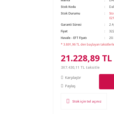
Marka
DA
Stok Kodu
Dal
Stok Durumu
Sto
02
Garanti Süresi
2 A
Fiyat
322
Havale - EFT Fiyatı
20.
* 3.891,96 TL den başlayan taksitlerle
21.228,89 TL
3X7.430,11 TL taksitle
Karşılaştır
Paylaş
Stok için tel açınız