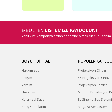
Bu ürüne benzer farklı alternatifler olmalı.
E-BÜLTEN
LİSTEMİZE KAYDOLUN!
Yenilik ve kampanyalardan haberdar olmak çin e- bültenim
BOYUT DİJİTAL
POPÜLER KATEGO
Hakkımızda
Projeksiyon Cihazı
İletişim
4K Projeksiyon Cihazı
Yardım
Projeksiyon Perdesi
Hesabım
Motorlu Projeksiyon P
Kurumsal Satış
Ev Sinema Ses Sistemi
Satış Kanallarımız
Mağaza Ses Sistemi