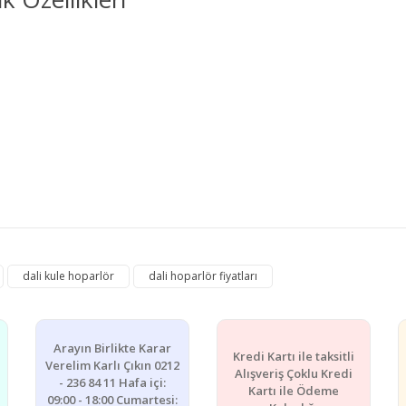
e diğer konularda yetersiz gördüğünüz noktaları öneri formunu kullanarak ta
dali kule hoparlör
dali hoparlör fiyatları
Bu ürüne ilk yorumu siz yapın!
Yorum Yaz
Arayın Birlikte Karar
Kredi Kartı ile taksitli
Verelim Karlı Çıkın 0212
Alışveriş Çoklu Kredi
- 236 84 11 Hafa içi:
Kartı ile Ödeme
09:00 - 18:00 Cumartesi: