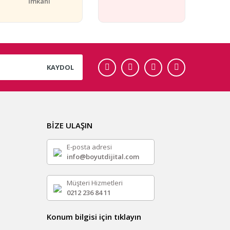
İmkanı
KAYDOL
BİZE ULAŞIN
E-posta adresi
info@boyutdijital.com
Müşteri Hizmetleri
0212 236 84 11
Konum bilgisi için tıklayın