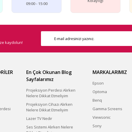
Kolaylığı
09:00 - 15:00
ize kaydolun!
Gönder
RİLER
En Çok Okunan Blog
MARKALARIMIZ
Sayfalarımız
Epson
Projeksiyon Perdesi Alırken
Optoma
Nelere Dikkat Etmeliyim
Benq
Projeksiyon Cihazı Alırken
erdesi
Gamma Screens
Nelere Dikkat Etmeliyim
Viewsonic
Lazer TV Nedir
Sony
Ses Sistemi Alırken Nelere