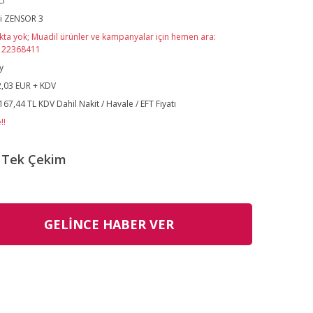
LI
i ZENSOR 3
kta yok; Muadil ürünler ve kampanyalar için hemen ara:
122368411
y
,03 EUR + KDV
167,44 TL KDV Dahil Nakit / Havale / EFT Fiyatı
!!
Tek Çekim
GELİNCE HABER VER