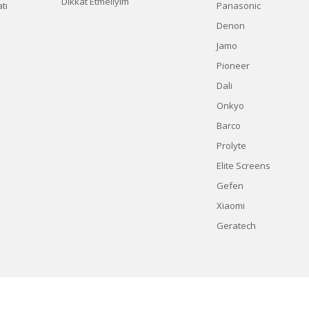
Dikkat Etmeliyim
tı
Panasonic
Denon
Jamo
Pioneer
Dali
Onkyo
Barco
Prolyte
Elite Screens
Gefen
Xiaomi
Geratech