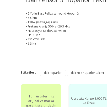
• 2 Yollu Bass Reflex surround Hoparlör
• 6 Ohm
• 130W (max) Çıkış Gücü
• Frekens Aralığı 50 Hz - 26,5 kHz
• Hassasiyet 88 dB/2.83 V/1 m
• SPL 108 dB
• 351x205x293
• 6,3 Kg
Bu ürünün fiyat bilgisi, resim, ürün açıklamalarında v
Görüş ve önerileriniz için teşekkür ederiz.
Etiketler :
dali hoparlör
dali kule hoparlör takımı
Ürün resmi kalitesiz, bozuk veya görüntülenemiyor.
Ürün açıklamasında eksik bilgiler bulunuyor.
Tüm ürünlerimiz
Ürün bilgilerinde hatalar bulunuyor.
Ücretsiz Kargo 1.000 TL
orijinal ve marka
ve Üzeri
Ürün fiyatı diğer sitelerden daha pahalı.
garantisi altındadır