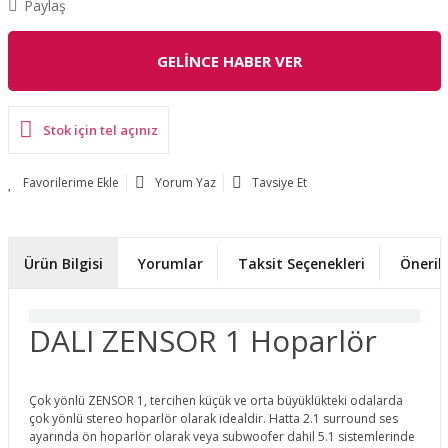
Paylaş
GELİNCE HABER VER
Stok için tel açınız
Yorum Yaz
Tavsiye Et
Ürün Bilgisi
Yorumlar
Taksit Seçenekleri
Önerile
DALI ZENSOR 1 Hoparlör
Çok yönlü ZENSOR 1, tercihen küçük ve orta büyüklükteki odalarda
çok yönlü stereo hoparlör olarak idealdir. Hatta 2.1 surround ses
ayarında ön hoparlör olarak veya subwoofer dahil 5.1 sistemlerinde