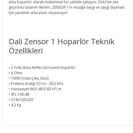
arka hoparlör olarak mükemmel bir şekilde çalışıyor; DALI'nın ses
geçirmez tasarım fikirleri, ZENSOR 1'in müziğe saygı ve saygı duyması
için yaratılan arka planı oluşturuyor.
Dali Zensor 1 Hoparlör Teknik
Özellikleri
• 2 Yollu Bass Reflex Surround Hoparlör
• 6 Ohm
• 100W (max) Çıkış Gücü
• Frekens Aralığı 53 Hz - 26,5 kHz
• Hassasiyet 86,5 dB/2.83 V/1 m
• SPL 106 dB
• 274x162x220
• 4,2 Kg