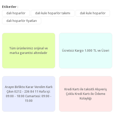
Bu ürünün fiyat bilgisi, resim, ürün açıklamalarında ve diğer
konularda yetersiz gördüğünüz noktaları öneri formunu
Etiketler :
Bu ürüne ilk yorumu siz yapın!
kullanarak tarafımıza iletebilirsiniz.
dali hoparlör
dali kule hoparlör takımı
dali kule hoparlör
Görüş ve önerileriniz için teşekkür ederiz.
dali hoparlör fiyatları
Yorum Yaz
Ürün resmi kalitesiz, bozuk veya görüntülenemiyor.
Ürün açıklamasında eksik bilgiler bulunuyor.
Ürün bilgilerinde hatalar bulunuyor.
Tüm ürünlerimiz orijinal ve
Ürün fiyatı diğer sitelerden daha pahalı.
Ücretsiz Kargo 1.000 TL ve Üzeri
marka garantisi altındadır
Bu ürüne benzer farklı alternatifler olmalı.
Arayın Birlikte Karar Verelim Karlı
Kredi Kartı ile taksitli Alışveriş
Gönder
Çıkın 0212 - 236 84 11 Hafa içi:
Çoklu Kredi Kartı ile Ödeme
09:00 - 18:00 Cumartesi: 09:00 -
Kolaylığı
15:00