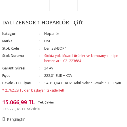
DALI ZENSOR 1 HOPARLÖR - Çift
Kategori
Hoparlör
Marka
DALI
Stok Kodu
Dali ZENSOR 1
Stok Durumu
Stokta yok; Muadil ürünler ve kampanyalar için
hemen ara: 02122368411
Garanti Süresi
24 Ay
Fiyat
228,81 EUR + KDV
Havale - EFT Fiyatı
14.313,64 TL KDV Dahil Nakit / Havale / EFT Fiyatı
* 2.762,28 TL den başlayan taksitlerle!!
15.066,99 TL
Tek Çekim
3X5.273,45 TL taksitle
Karşılaştır