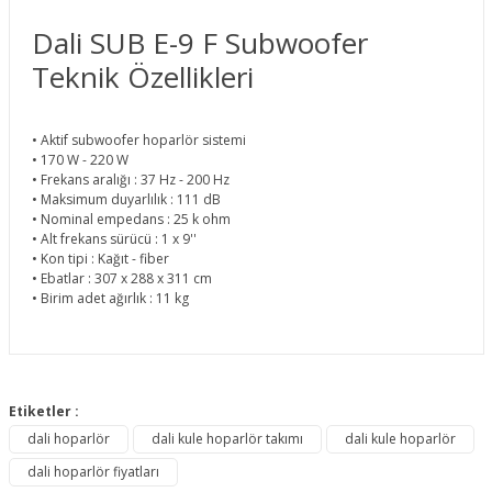
Dali SUB E-9 F Subwoofer
Teknik Özellikleri
• Aktif subwoofer hoparlör sistemi
• 170 W - 220 W
• Frekans aralığı : 37 Hz - 200 Hz
• Maksimum duyarlılık : 111 dB
• Nominal empedans : 25 k ohm
• Alt frekans sürücü : 1 x 9''
• Kon tipi : Kağıt - fiber
• Ebatlar : 307 x 288 x 311 cm
• Birim adet ağırlık : 11 kg
Bu ürünün fiyat bilgisi, resim, ürün açıklamalarında ve diğer
konularda yetersiz gördüğünüz noktaları öneri formunu
Etiketler :
Bu ürüne ilk yorumu siz yapın!
kullanarak tarafımıza iletebilirsiniz.
dali hoparlör
dali kule hoparlör takımı
dali kule hoparlör
Görüş ve önerileriniz için teşekkür ederiz.
dali hoparlör fiyatları
Yorum Yaz