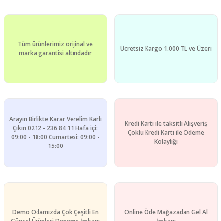
Ürün resmi kalitesiz, bozuk veya görüntülenemiyor.
Ürün açıklamasında eksik bilgiler bulunuyor.
Ürün bilgilerinde hatalar bulunuyor.
Tüm ürünlerimiz orijinal ve
Ürün fiyatı diğer sitelerden daha pahalı.
Ücretsiz Kargo 1.000 TL ve Üzeri
marka garantisi altındadır
Bu ürüne benzer farklı alternatifler olmalı.
Arayın Birlikte Karar Verelim Karlı
Kredi Kartı ile taksitli Alışveriş
Gönder
Çıkın 0212 - 236 84 11 Hafa içi:
Çoklu Kredi Kartı ile Ödeme
09:00 - 18:00 Cumartesi: 09:00 -
Kolaylığı
15:00
Demo Odamızda Çok Çeşitli En
Online Öde Mağazadan Gel Al
Güncel Ürünleri Deneme İmkanı
İmkanı