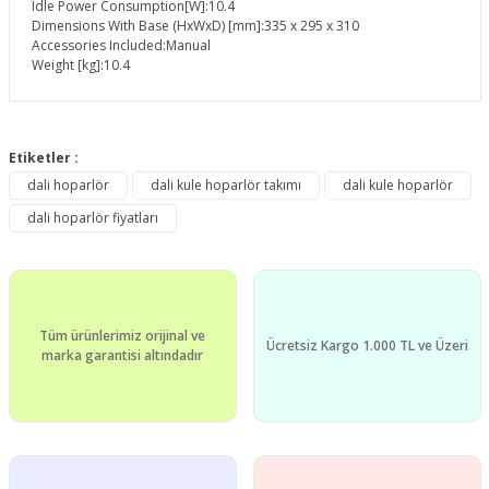
Idle Power Consumption[W]:
10.4
Dimensions With Base (HxWxD) [mm]:
335 x 295 x 310
Accessories Included:
Manual
Weight [kg]:
10.4
Bu ürünün fiyat bilgisi, resim, ürün açıklamalarında ve diğer
konularda yetersiz gördüğünüz noktaları öneri formunu
Etiketler :
Bu ürüne ilk yorumu siz yapın!
kullanarak tarafımıza iletebilirsiniz.
dali hoparlör
dali kule hoparlör takımı
dali kule hoparlör
Görüş ve önerileriniz için teşekkür ederiz.
dali hoparlör fiyatları
Yorum Yaz
Ürün resmi kalitesiz, bozuk veya görüntülenemiyor.
Ürün açıklamasında eksik bilgiler bulunuyor.
Ürün bilgilerinde hatalar bulunuyor.
Tüm ürünlerimiz orijinal ve
Ürün fiyatı diğer sitelerden daha pahalı.
Ücretsiz Kargo 1.000 TL ve Üzeri
marka garantisi altındadır
Bu ürüne benzer farklı alternatifler olmalı.