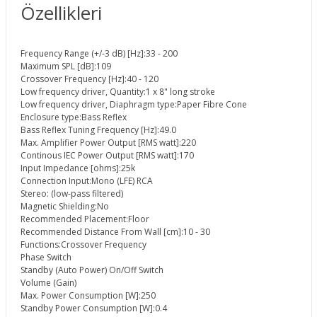
Özellikleri
Frequency Range (+/-3 dB) [Hz]:
33 - 200
Maximum SPL [dB]:
109
Crossover Frequency [Hz]:
40 - 120
Low frequency driver, Quantity:
1 x 8" long stroke
Low frequency driver, Diaphragm type:
Paper Fibre Cone
Enclosure type:
Bass Reflex
Bass Reflex Tuning Frequency [Hz]:
49.0
Max. Amplifier Power Output [RMS watt]:
220
Continous IEC Power Output [RMS watt]:
170
Input Impedance [ohms]:
25k
Connection Input:
Mono (LFE) RCA
Stereo: (low-pass filtered)
Magnetic Shielding:
No
Recommended Placement:
Floor
Recommended Distance From Wall [cm]:
10 - 30
Functions:
Crossover Frequency
Phase Switch
Standby (Auto Power) On/Off Switch
Volume (Gain)
Max. Power Consumption [W]:
250
Standby Power Consumption [W]:
0.4