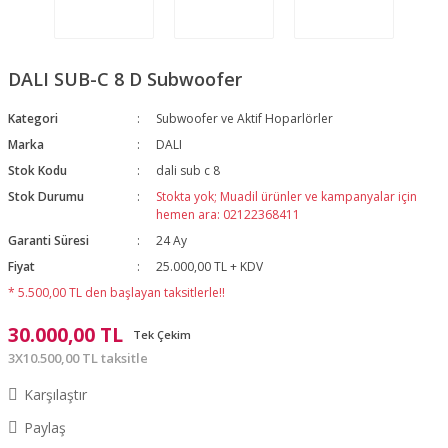
DALI SUB-C 8 D Subwoofer
Kategori
Subwoofer ve Aktif Hoparlörler
Marka
DALI
Stok Kodu
dali sub c 8
Stok Durumu
Stokta yok; Muadil ürünler ve kampanyalar için
hemen ara: 02122368411
Garanti Süresi
24 Ay
Fiyat
25.000,00 TL + KDV
* 5.500,00 TL den başlayan taksitlerle!!
30.000,00 TL
Tek Çekim
3X10.500,00 TL taksitle
Karşılaştır
Paylaş