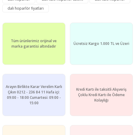
Görüş ve önerileriniz için teşekkür ederiz.
dali hoparlör fiyatları
Yorum Yaz
Ürün resmi kalitesiz, bozuk veya görüntülenemiyor.
Ürün açıklamasında eksik bilgiler bulunuyor.
Ürün bilgilerinde hatalar bulunuyor.
Tüm ürünlerimiz orijinal ve
Ürün fiyatı diğer sitelerden daha pahalı.
Ücretsiz Kargo 1.000 TL ve Üzeri
marka garantisi altındadır
Bu ürüne benzer farklı alternatifler olmalı.
Arayın Birlikte Karar Verelim Karlı
Kredi Kartı ile taksitli Alışveriş
Gönder
Çıkın 0212 - 236 84 11 Hafa içi:
Çoklu Kredi Kartı ile Ödeme
09:00 - 18:00 Cumartesi: 09:00 -
Kolaylığı
15:00