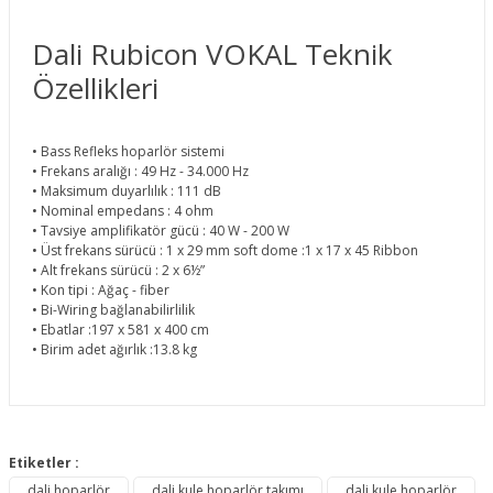
Dali Rubicon VOKAL Teknik
Özellikleri
• Bass Refleks hoparlör sistemi
• Frekans aralığı : 49 Hz - 34.000 Hz
• Maksimum duyarlılık : 111 dB
• Nominal empedans : 4 ohm
• Tavsiye amplifikatör gücü : 40 W - 200 W
• Üst frekans sürücü : 1 x 29 mm soft dome :1 x 17 x 45 Ribbon
• Alt frekans sürücü : 2 x 6½”
• Kon tipi : Ağaç - fiber
• Bi-Wiring bağlanabilirlilik
• Ebatlar :197 x 581 x 400 cm
• Birim adet ağırlık :13.8 kg
Bu ürünün fiyat bilgisi, resim, ürün açıklamalarında ve diğer
konularda yetersiz gördüğünüz noktaları öneri formunu
Etiketler :
Bu ürüne ilk yorumu siz yapın!
kullanarak tarafımıza iletebilirsiniz.
dali hoparlör
dali kule hoparlör takımı
dali kule hoparlör