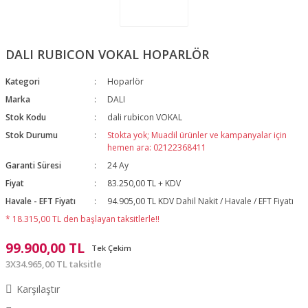
DALI RUBICON VOKAL HOPARLÖR
Kategori
Hoparlör
Marka
DALI
Stok Kodu
dali rubicon VOKAL
Stok Durumu
Stokta yok; Muadil ürünler ve kampanyalar için
hemen ara: 02122368411
Garanti Süresi
24 Ay
Fiyat
83.250,00 TL + KDV
Havale - EFT Fiyatı
94.905,00 TL KDV Dahil Nakit / Havale / EFT Fiyatı
* 18.315,00 TL den başlayan taksitlerle!!
99.900,00 TL
Tek Çekim
3X34.965,00 TL taksitle
Karşılaştır