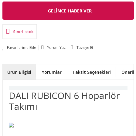
GELİNCE HABER VER
Sınırlı stok
Yorum Yaz
Tavsiye Et
Ürün Bilgisi
Yorumlar
Taksit Seçenekleri
Önerile
DALI RUBICON 6 Hoparlör
Takımı