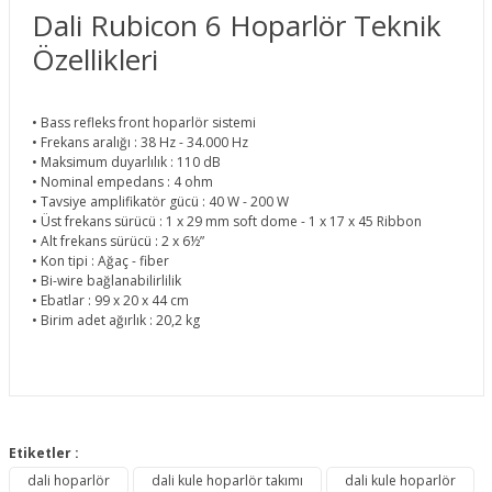
Dali Rubicon 6 Hoparlör Teknik
Özellikleri
• Bass refleks front hoparlör sistemi
• Frekans aralığı : 38 Hz - 34.000 Hz
• Maksimum duyarlılık : 110 dB
• Nominal empedans : 4 ohm
• Tavsiye amplifikatör gücü : 40 W - 200 W
• Üst frekans sürücü : 1 x 29 mm soft dome - 1 x 17 x 45 Ribbon
• Alt frekans sürücü : 2 x 6½”
• Kon tipi : Ağaç - fiber
• Bi-wire bağlanabilirlilik
• Ebatlar : 99 x 20 x 44 cm
• Birim adet ağırlık : 20,2 kg
Bu ürünün fiyat bilgisi, resim, ürün açıklamalarında ve diğer
konularda yetersiz gördüğünüz noktaları öneri formunu
Etiketler :
Bu ürüne ilk yorumu siz yapın!
kullanarak tarafımıza iletebilirsiniz.
dali hoparlör
dali kule hoparlör takımı
dali kule hoparlör
Görüş ve önerileriniz için teşekkür ederiz.