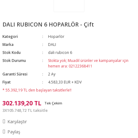
DALI RUBICON 6 HOPARLÖR - Çift
Kategori
Hoparlör
Marka
DALI
Stok Kodu
dali rubicon 6
Stok Durumu
Stokta yok; Muadil ürünler ve kampanyalar için
hemen ara: 02122368411
Garanti Süresi
2 Ay
Fiyat
4.583,33 EUR + KDV
* 55.392,19 TL den başlayan taksitlerle!!
302.139,20 TL
Tek Çekim
3X105.748,72 TL taksitle
Karşılaştır
Paylaş