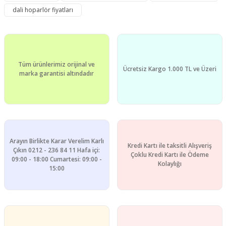
dali hoparlör fiyatları
Yorum Yaz
Ürün resmi kalitesiz, bozuk veya görüntülenemiyor.
Ürün açıklamasında eksik bilgiler bulunuyor.
Ürün bilgilerinde hatalar bulunuyor.
Tüm ürünlerimiz orijinal ve
Ürün fiyatı diğer sitelerden daha pahalı.
Ücretsiz Kargo 1.000 TL ve Üzeri
marka garantisi altındadır
Bu ürüne benzer farklı alternatifler olmalı.
Arayın Birlikte Karar Verelim Karlı
Kredi Kartı ile taksitli Alışveriş
Gönder
Çıkın 0212 - 236 84 11 Hafa içi:
Çoklu Kredi Kartı ile Ödeme
09:00 - 18:00 Cumartesi: 09:00 -
Kolaylığı
15:00