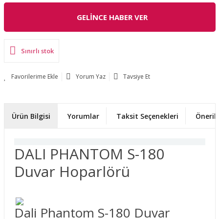
GELİNCE HABER VER
Sınırlı stok
Yorum Yaz
Tavsiye Et
Ürün Bilgisi
Yorumlar
Taksit Seçenekleri
Önerile
DALI PHANTOM S-180
Duvar Hoparlörü
Dali Phantom S-180 Duvar