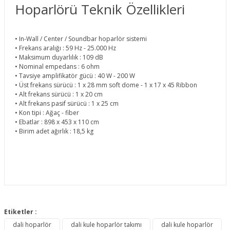
Hoparlörü Teknik Özellikleri
• In-Wall / Center / Soundbar hoparlör sistemi
• Frekans aralığı : 59 Hz - 25.000 Hz
• Maksimum duyarlılık : 109 dB
• Nominal empedans : 6 ohm
• Tavsiye amplifikatör gücü : 40 W - 200 W
• Üst frekans sürücü : 1 x 28 mm soft dome - 1 x 17 x 45 Ribbon
• Alt frekans sürücü : 1 x 20 cm
• Alt frekans pasif sürücü : 1 x 25 cm
• Kon tipi : Ağaç - fiber
• Ebatlar : 898 x 453 x 110 cm
• Birim adet ağırlık : 18,5 kg
Bu ürünün fiyat bilgisi, resim, ürün açıklamalarında ve diğer
konularda yetersiz gördüğünüz noktaları öneri formunu
Etiketler :
Bu ürüne ilk yorumu siz yapın!
kullanarak tarafımıza iletebilirsiniz.
dali hoparlör
dali kule hoparlör takımı
dali kule hoparlör
Görüş ve önerileriniz için teşekkür ederiz.