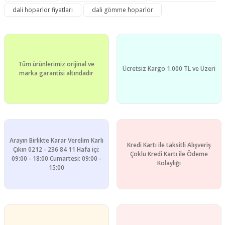
dali hoparlör fiyatları
dali gömme hoparlör
Yorum Yaz
Ürün resmi kalitesiz, bozuk veya görüntülenemiyor.
Ürün açıklamasında eksik bilgiler bulunuyor.
Ürün bilgilerinde hatalar bulunuyor.
Tüm ürünlerimiz orijinal ve
Ürün fiyatı diğer sitelerden daha pahalı.
Ücretsiz Kargo 1.000 TL ve Üzeri
marka garantisi altındadır
Bu ürüne benzer farklı alternatifler olmalı.
Arayın Birlikte Karar Verelim Karlı
Kredi Kartı ile taksitli Alışveriş
Gönder
Çıkın 0212 - 236 84 11 Hafa içi:
Çoklu Kredi Kartı ile Ödeme
09:00 - 18:00 Cumartesi: 09:00 -
Kolaylığı
15:00