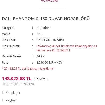
DALI PHANTOM S-180 DUVAR HOPARLÖRÜ
Kategori
Hoparlör
Marka
DALI
Stok Kodu
Dali PHANTOM S180
Stok Durumu
Stokta yok; Muadil ürünler ve kampanyalar için
hemen ara: 02122368411
Garanti Süresi
24 Ay
Fiyat
2.250,00 EUR + KDV
* 27.192,53 TL den başlayan taksitlerle!!
148.322,88 TL
Tek Çekim
3X51.913,01 TL taksitle
Karşılaştır
Paylaş