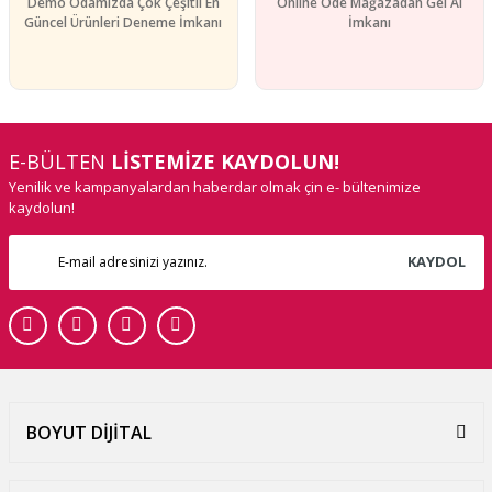
Demo Odamızda Çok Çeşitli En
Online Öde Mağazadan Gel Al
Güncel Ürünleri Deneme İmkanı
İmkanı
E-BÜLTEN
LİSTEMİZE KAYDOLUN!
Yenilik ve kampanyalardan haberdar olmak çin e- bültenimize
kaydolun!
KAYDOL
BOYUT DİJİTAL