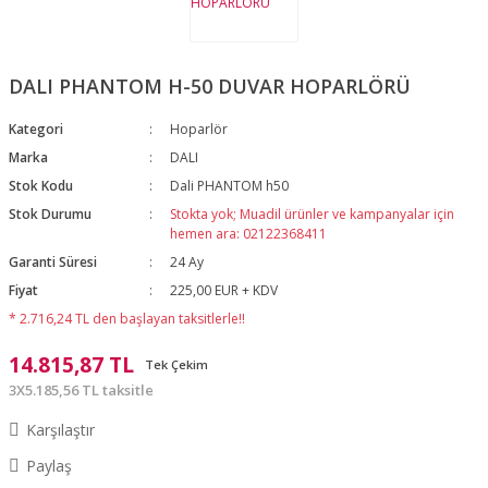
DALI PHANTOM H-50 DUVAR HOPARLÖRÜ
Kategori
Hoparlör
Marka
DALI
Stok Kodu
Dali PHANTOM h50
Stok Durumu
Stokta yok; Muadil ürünler ve kampanyalar için
hemen ara: 02122368411
Garanti Süresi
24 Ay
Fiyat
225,00 EUR + KDV
* 2.716,24 TL den başlayan taksitlerle!!
14.815,87 TL
Tek Çekim
3X5.185,56 TL taksitle
Karşılaştır
Paylaş