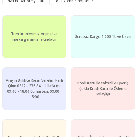
dali hoparlör fiyatları
dali gömme hoparlör
Yorum Yaz
Ürün resmi kalitesiz, bozuk veya görüntülenemiyor.
Ürün açıklamasında eksik bilgiler bulunuyor.
Ürün bilgilerinde hatalar bulunuyor.
Tüm ürünlerimiz orijinal ve
Ürün fiyatı diğer sitelerden daha pahalı.
Ücretsiz Kargo 1.000 TL ve Üzeri
marka garantisi altındadır
Bu ürüne benzer farklı alternatifler olmalı.
Arayın Birlikte Karar Verelim Karlı
Kredi Kartı ile taksitli Alışveriş
Gönder
Çıkın 0212 - 236 84 11 Hafa içi:
Çoklu Kredi Kartı ile Ödeme
09:00 - 18:00 Cumartesi: 09:00 -
Kolaylığı
15:00