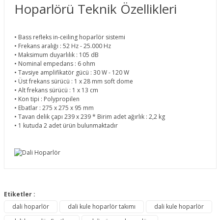
Hoparlörü Teknik Özellikleri
• Bass refleks in-ceiling hoparlör sistemi
• Frekans aralığı : 52 Hz - 25.000 Hz
• Maksimum duyarlılık : 105 dB
• Nominal empedans : 6 ohm
• Tavsiye amplifikatör gücü : 30 W - 120 W
• Üst frekans sürücü : 1 x 28 mm soft dome
• Alt frekans sürücü : 1 x 13 cm
• Kon tipi : Polypropilen
• Ebatlar : 275 x 275 x 95 mm
• Tavan delik çapı 239 x 239 * Birim adet ağırlık : 2,2 kg
• 1 kutuda 2 adet ürün bulunmaktadır
Bu ürünün fiyat bilgisi, resim, ürün açıklamalarında ve diğer
konularda yetersiz gördüğünüz noktaları öneri formunu
Etiketler :
Bu ürüne ilk yorumu siz yapın!
kullanarak tarafımıza iletebilirsiniz.
dali hoparlör
dali kule hoparlör takımı
dali kule hoparlör
Görüş ve önerileriniz için teşekkür ederiz.