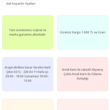
dali hoparlör fiyatları
Yorum Yaz
Ürün resmi kalitesiz, bozuk veya görüntülenemiyor.
Ürün açıklamasında eksik bilgiler bulunuyor.
Ürün bilgilerinde hatalar bulunuyor.
Tüm ürünlerimiz orijinal ve
Ürün fiyatı diğer sitelerden daha pahalı.
Ücretsiz Kargo 1.000 TL ve Üzeri
marka garantisi altındadır
Bu ürüne benzer farklı alternatifler olmalı.
Arayın Birlikte Karar Verelim Karlı
Kredi Kartı ile taksitli Alışveriş
Gönder
Çıkın 0212 - 236 84 11 Hafa içi:
Çoklu Kredi Kartı ile Ödeme
09:00 - 18:00 Cumartesi: 09:00 -
Kolaylığı
15:00