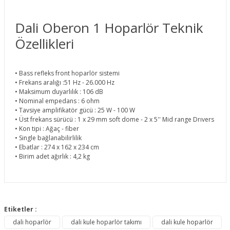
Dali Oberon 1 Hoparlör Teknik
Özellikleri
• Bass refleks front hoparlör sistemi
• Frekans aralığı :51 Hz - 26.000 Hz
• Maksimum duyarlılık : 106 dB
• Nominal empedans : 6 ohm
• Tavsiye amplifikatör gücü : 25 W - 100 W
• Üst frekans sürücü : 1 x 29 mm soft dome - 2 x 5'' Mid range Drıvers
• Kon tipi : Ağaç - fiber
• Single bağlanabilirlilik
• Ebatlar : 274 x 162 x 234 cm
• Birim adet ağırlık : 4,2 kg
Bu ürünün fiyat bilgisi, resim, ürün açıklamalarında ve diğer
konularda yetersiz gördüğünüz noktaları öneri formunu
Etiketler :
Bu ürüne ilk yorumu siz yapın!
kullanarak tarafımıza iletebilirsiniz.
dali hoparlör
dali kule hoparlör takımı
dali kule hoparlör
Görüş ve önerileriniz için teşekkür ederiz.