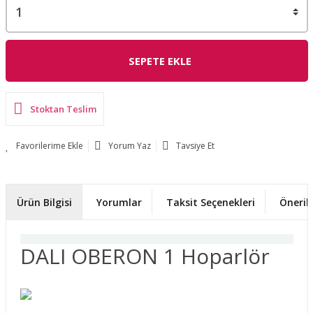
SEPETE EKLE
Stoktan Teslim
Yorum Yaz
Tavsiye Et
Ürün Bilgisi
Yorumlar
Taksit Seçenekleri
Önerile
DALI OBERON 1 Hoparlör