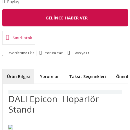
Paylaş
GELİNCE HABER VER
Sınırlı stok
Yorum Yaz
Tavsiye Et
Ürün Bilgisi
Yorumlar
Taksit Seçenekleri
Önerile
DALI Epicon Hoparlör
Standı