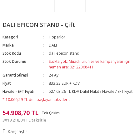
DALI EPICON STAND - Çift
Kategori
Hoparlör
Marka
DALI
Stok Kodu
dali epicon stand
Stok Durumu
Stokta yok; Muadil ürünler ve kampanyalar için
hemen ara: 02122368411
Garanti Süresi
24 Ay
Fiyat
833,33 EUR + KDV
Havale - EFT Fiyatı
52.163,26 TL KDV Dahil Nakit / Havale / EFT Fiyatı
* 10.066,59 TL den başlayan taksitlerle!!
54.908,70 TL
Tek Çekim
3X19.218,04 TL taksitle
Karşılaştır