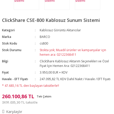
ClickShare CSE-800 Kablosuz Sunum Sistemi
Kategori
Kablosuz Görüntü Aktarıcılar
Marka
BARCO
Stok Kodu
cs800
Stok Durumu
Stokta yok; Muadil ürünler ve kampanyalar için
hemen ara: 02122368411
Bilgi
ClickShare Kablosuz Aktarım Seçenekleri ve Özel
Fiyat İçin Hemen Ara: 02122368411
Fiyat
3.950,00 EUR + KDV
Havale - EFT Fiyatı
247.095,82 TL KDV Dahil Nakit / Havale / EFT Fiyatı
* 47.685,16 TL den başlayan taksitlerle!!
260.100,86 TL
Tek Çekim
3X91.035,30 TL taksitle
Karşılaştır