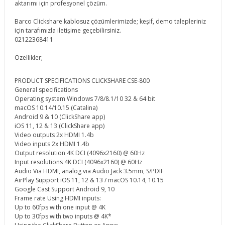
aktarımı için profesyonel çözüm.
Barco Clickshare kablosuz çözümlerimizde; keşif, demo talepleriniz
için tarafımızla iletişime geçebilirsiniz.
02122368411
Özellikler;
PRODUCT SPECIFICATIONS CLICKSHARE CSE-800
General specifications
Operating system Windows 7/8/8.1/10 32 & 64 bit
macOS 10.14/10.15 (Catalina)
Android 9 & 10 (ClickShare app)
iOS 11, 12 & 13 (ClickShare app)
Video outputs 2x HDMI 1.4b
Video inputs 2x HDMI 1.4b
Output resolution 4K DCI (4096x2160) @ 60Hz
Input resolutions 4K DCI (4096x2160) @ 60Hz
Audio Via HDMI, analog via Audio Jack 3.5mm, S/PDIF
AirPlay Support iOS 11, 12 & 13 / macOS 10.14, 10.15
Google Cast Support Android 9, 10
Frame rate Using HDMI inputs:
Up to 60fps with one input @ 4K
Up to 30fps with two inputs @ 4K*