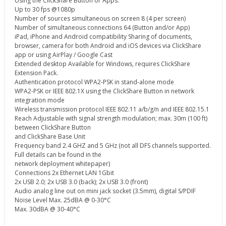
Using the ClickShare Button or Apps:
Up to 30 fps @1080p
Number of sources simultaneous on screen 8 (4 per screen)
Number of simultaneous connections 64 (Button and/or App)
iPad, iPhone and Android compatibility Sharing of documents,
browser, camera for both Android and iOS devices via ClickShare
app or using AirPlay / Google Cast
Extended desktop Available for Windows, requires ClickShare
Extension Pack.
Authentication protocol WPA2-PSK in stand-alone mode
WPA2-PSK or IEEE 802.1X using the ClickShare Button in network
integration mode
Wireless transmission protocol IEEE 802.11 a/b/g/n and IEEE 802.15.1
Reach Adjustable with signal strength modulation; max. 30m (100 ft)
between ClickShare Button
and ClickShare Base Unit
Frequency band 2.4 GHZ and 5 GHz (not all DFS channels supported.
Full details can be found in the
network deployment whitepaper)
Connections 2x Ethernet LAN 1Gbit
2x USB 2.0; 2x USB 3.0 (back); 2x USB 3.0 (front)
Audio analog line out on mini jack socket (3.5mm), digital S/PDIF
Noise Level Max. 25dBA @ 0-30°C
Max. 30dBA @ 30-40°C