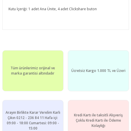
Kutu İçeriği: 1 adet Ana Ünite, 4 adet Clickshare buton
Bu ürünün fiyat bilgisi, resim, ürün açıklamalarında ve diğer
konularda yetersiz gördüğünüz noktaları öneri formunu
Bu ürüne ilk yorumu siz yapın!
kullanarak tarafımıza iletebilirsiniz.
Görüş ve önerileriniz için teşekkür ederiz.
Yorum Yaz
Tüm ürünlerimiz orijinal ve
Ürün resmi kalitesiz, bozuk veya görüntülenemiyor.
Ücretsiz Kargo 1.000 TL ve Üzeri
marka garantisi altındadır
Ürün açıklamasında eksik bilgiler bulunuyor.
Ürün bilgilerinde hatalar bulunuyor.
Ürün fiyatı diğer sitelerden daha pahalı.
Bu ürüne benzer farklı alternatifler olmalı.
Arayın Birlikte Karar Verelim Karlı
Kredi Kartı ile taksitli Alışveriş
Çıkın 0212 - 236 84 11 Hafa içi:
Çoklu Kredi Kartı ile Ödeme
09:00 - 18:00 Cumartesi: 09:00 -
Kolaylığı
15:00