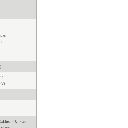
kışı
sub
)
1)
0 V)
Kablosu, Uzaktan
antası