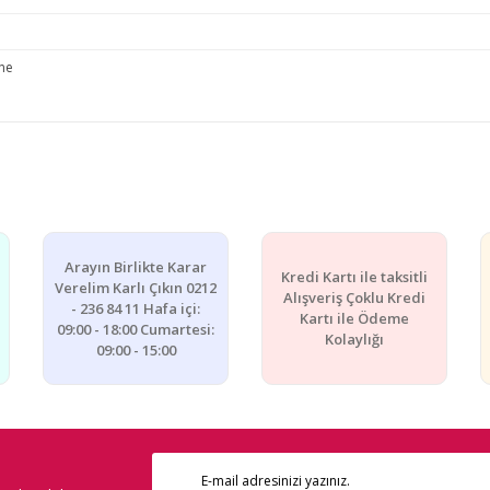
ne
e diğer konularda yetersiz gördüğünüz noktaları öneri formunu kullanarak ta
Bu ürüne ilk yorumu siz yapın!
Yorum Yaz
Arayın Birlikte Karar
Kredi Kartı ile taksitli
Verelim Karlı Çıkın 0212
Alışveriş Çoklu Kredi
- 236 84 11 Hafa içi:
Kartı ile Ödeme
09:00 - 18:00 Cumartesi:
Kolaylığı
09:00 - 15:00