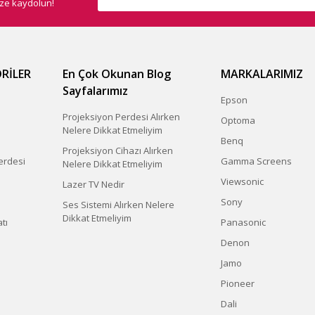
ize kaydolun!
Gönder
RİLER
En Çok Okunan Blog
MARKALARIMIZ
Sayfalarımız
Epson
Projeksiyon Perdesi Alırken
Optoma
Nelere Dikkat Etmeliyim
Benq
Projeksiyon Cihazı Alırken
erdesi
Gamma Screens
Nelere Dikkat Etmeliyim
Viewsonic
Lazer TV Nedir
Sony
Ses Sistemi Alırken Nelere
Dikkat Etmeliyim
tı
Panasonic
Denon
Jamo
Pioneer
Dali