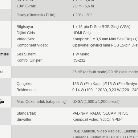
60" Ekran:
1,7 m - 3,4 m
100" Ekran:
2,8 m - 5,6 m
Dikey (Otomatik / El ile):
+ 30° / ±30°
Bilgisayar:
1 x 15-pin D-Sub RGB Girişi (VGA)
Dijital Giriş:
HDMI Girişi
Video/Ses:
Kompozit: 1 x 3,5 mm Mini Ses Giriş / Çı
Komponent Video:
Opsiyonel çevirici mini RGB 15-pin D-
emleri
Ses Sistemi:
1 W Mono
Kontrol Girişleri:
RS-232
si
35 dB (default mode)/29 dB (safe mode
Çalışırken:
155 W (Eko Kapalı)/115 W (Eko Seviye 
Beklemede:
0,14 W (100 - 120 V); 0,23 W (220 - 24
uğu
Max. Çözünürlük (sıkıştırılmış):
UXGA (1,600 x 1,200 piksel)
Standartlar:
PAL-N/-M, PAL60, SECAM, NTSC
Sinyaller:
Kompozit video, YcbCr, YPbPr
RGB Kablosu, Video Kablosu, Elektrik 
Kumanda, Kullanım Kılavuzu, Taşıma Ç