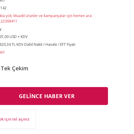
SIO
a142
kta yok; Muadil ürünler ve kampanyalar için hemen ara:
122368411
y
97,00 USD + KDV
820,34 TL KDV Dahil Nakit / Havale / EFT Fiyatı
e!!
Tek Çekim
GELİNCE HABER VER
ok için tel açınız