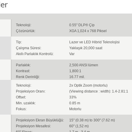
ler
Teknoloji:
0.55" DLP® Çip
Çözünürlük:
XGA 1,024 x 768 Piksel
Tip:
Lazer ve LED Hibrid Teknolojisi
Çalışma Süresi:
Yaklaşık 20,000 saat
Akıllı Parlaklık Kontrolü:
Var
Parlaklık:
2,500 ANSI lümen
Kontrast:
1,800:1
Renk Derinliği:
16.77 mil.
Teknoloji:
2x Optik Zoom (motorlu)
Projeksiyon Oranı:
(Viewing distance : width): 1.4-2.81:1
Offset:
33%
Min. uzaklık:
0.85 m
Fokus:
Motorlu
Projeksiyon Ekran Büyüklüğü:
15" (0.38 m) to 300" (7.62 m)
Projeksiyon Mesafesi:
60" (1,52 m)