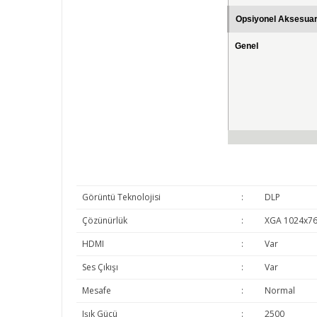
Opsiyonel Aksesuar
Genel
Görüntü Teknolojisi
:
DLP
Çözünürlük
:
XGA 1024x7
HDMI
:
Var
Ses Çıkışı
:
Var
Mesafe
:
Normal
Işık Gücü
:
2500