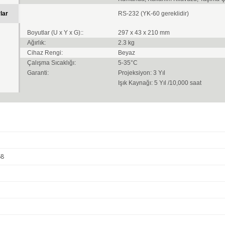
lar
RS-232 (YK-60 gereklidir)
Boyutlar (U x Y x G)::
297 x 43 x 210 mm
Ağırlık:
2.3 kg
Cihaz Rengi:
Beyaz
Çalışma Sıcaklığı:
5-35°C
Garanti:
Projeksiyon: 3 Yıl
Işık Kaynağı: 5 Yıl /10,000 saat
68