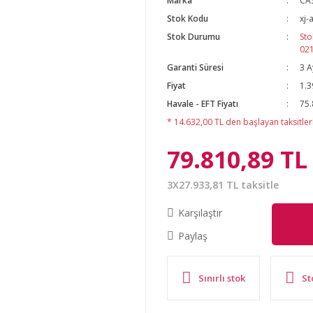
Marka
CA
Stok Kodu
xj-
Stok Durumu
Sto
02
Garanti Süresi
3 A
Fiyat
1.3
Havale - EFT Fiyatı
75.
* 14.632,00 TL den başlayan taksitlerl
79.810,89 TL
3X27.933,81 TL taksitle
Karşılaştır
Paylaş
Sınırlı stok
St