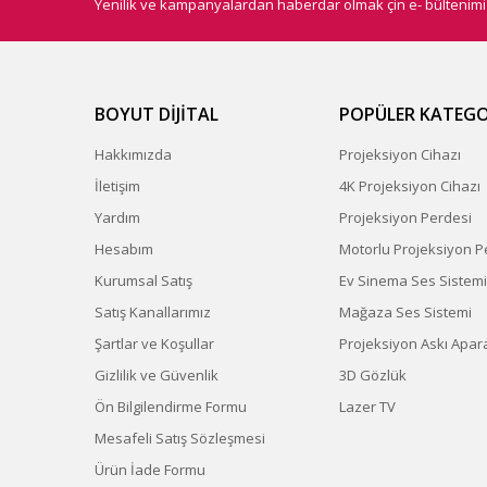
Yenilik ve kampanyalardan haberdar olmak çin e- bültenim
BOYUT DİJİTAL
POPÜLER KATEGO
Hakkımızda
Projeksiyon Cihazı
İletişim
4K Projeksiyon Cihazı
Yardım
Projeksiyon Perdesi
Hesabım
Motorlu Projeksiyon P
Kurumsal Satış
Ev Sinema Ses Sistemi
Satış Kanallarımız
Mağaza Ses Sistemi
Şartlar ve Koşullar
Projeksiyon Askı Apara
Gizlilik ve Güvenlik
3D Gözlük
Ön Bilgilendirme Formu
Lazer TV
Mesafeli Satış Sözleşmesi
Ürün İade Formu