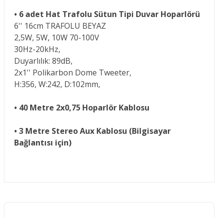
•
6 adet Hat Trafolu Sütun Tipi Duvar Hoparlörü
6'' 16cm TRAFOLU BEYAZ
2,5W, 5W, 10W 70-100V
30Hz-20kHz,
Duyarlılık: 89dB,
2x1'' Polikarbon Dome Tweeter,
H:356, W:242, D:102mm,
•
40 Metre 2x0,75 Hoparlör Kablosu
•
3 Metre Stereo Aux Kablosu (Bilgisayar
Bağlantısı için)
Bu ürünün fiyat bilgisi, resim, ürün açıklamalarında ve diğer
konularda yetersiz gördüğünüz noktaları öneri formunu
Bu ürüne ilk yorumu siz yapın!
kullanarak tarafımıza iletebilirsiniz.