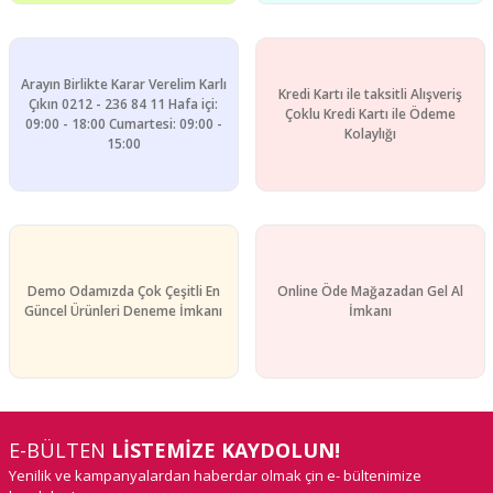
Ürün fiyatı diğer sitelerden daha pahalı.
Bu ürüne benzer farklı alternatifler olmalı.
Arayın Birlikte Karar Verelim Karlı
Kredi Kartı ile taksitli Alışveriş
Çıkın 0212 - 236 84 11 Hafa içi:
Çoklu Kredi Kartı ile Ödeme
09:00 - 18:00 Cumartesi: 09:00 -
Kolaylığı
15:00
Gönder
Demo Odamızda Çok Çeşitli En
Online Öde Mağazadan Gel Al
Güncel Ürünleri Deneme İmkanı
İmkanı
E-BÜLTEN
LİSTEMİZE KAYDOLUN!
Yenilik ve kampanyalardan haberdar olmak çin e- bültenimize