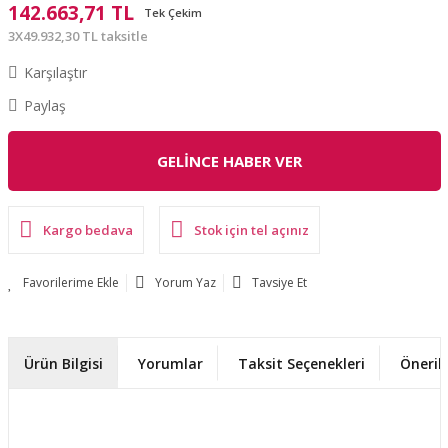
142.663,71 TL
Tek Çekim
3X49.932,30 TL taksitle
Karşılaştır
Paylaş
GELİNCE HABER VER
Kargo bedava
Stok için tel açınız
Yorum Yaz
Tavsiye Et
Ürün Bilgisi
Yorumlar
Taksit Seçenekleri
Önerile