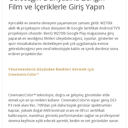
Film ve İçeriklerle Giriş Yapın
Ayrıcalıklı ev sinema deneyimi yaşamanızın zamanı geldi. W2700i
akıllı 4k projeksiyon cihazı dünyanın ilk Google Sertifikalı Android TV'li
projeksiyon cihazıdır. BenQ W2700i Google Play mağazasına giriş
yaparak en sevdiğiniz filmleri izleyebileceğiniz, oyunlar, gösteriler ve
spor müsabakalarını destekleyen pek çok uygulamayla evinize
getirebileceğiniz yeni nesil teknolojiyle kablo ve içerik derdinizi sona
erdiren projektördür.
Yönetmenlerin Gözünden Renkleri Görmek için
CinematicColor™
CinematicColor™ teknolojisi, doğru ve gelişmiş görüntüler elde
etmek için en iyi renkleri kullanır. CinematicColor’ın süper geniş DCI-
P3 renk alanı Rec. 709’dan çok daha büyük görünür spektrumları
kapsar, yüksek doğal ANSI kontrast oranı ve ISFccc sertifikalı
kalibrasyon, inanılmaz görüntü performansları sağlar ve profesyonel
sinema keyfinize eşlik edecek ayrıntılı, keskin ve net görüntüler sunar.