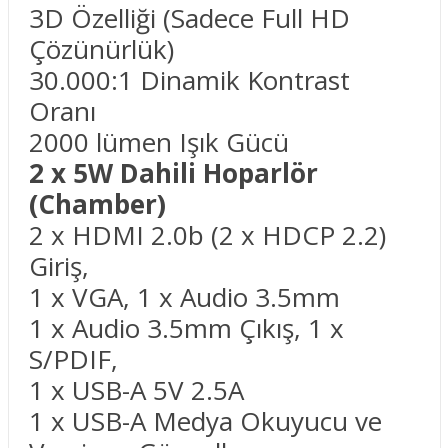
3D Özelliği (Sadece Full HD
Çözünürlük)
30.000:1 Dinamik Kontrast
Oranı
2000 lümen Işık Gücü
2 x 5W Dahili Hoparlör
(Chamber)
2 x HDMI 2.0b (2 x HDCP 2.2)
Giriş,
1 x VGA, 1 x Audio 3.5mm
1 x Audio 3.5mm Çıkış, 1 x
S/PDIF,
1 x USB-A 5V 2.5A
1 x USB-A Medya Okuyucu ve