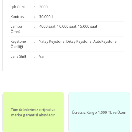
Işık Gücü
:
2000
Kontrast
:
30.000:1
Lamba
:
4000 saat, 10.000 saat, 15.000 saat
Ömrü
Keystone
:
Yatay Keystone, Dikey Keystone, AutoKeystone
Özelliği
Lens Shift
:
Var
Bu ürünün fiyat bilgisi, resim, ürün açıklamalarında ve diğer
konularda yetersiz gördüğünüz noktaları öneri formunu
Bu ürüne ilk yorumu siz yapın!
kullanarak tarafımıza iletebilirsiniz.
Görüş ve önerileriniz için teşekkür ederiz.
Yorum Yaz
Tüm ürünlerimiz orijinal ve
Ürün resmi kalitesiz, bozuk veya görüntülenemiyor.
Ücretsiz Kargo 1.000 TL ve Üzeri
marka garantisi altındadır
Ürün açıklamasında eksik bilgiler bulunuyor.
Ürün bilgilerinde hatalar bulunuyor.