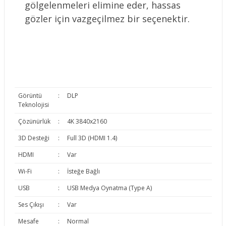
gölgelenmeleri elimine eder, hassas
gözler için vazgeçilmez bir seçenektir.
Görüntü
:
DLP
Teknolojisi
Çözünürlük
:
4K 3840x2160
3D Desteği
:
Full 3D (HDMI 1.4)
HDMI
:
Var
Wi-Fi
:
İsteğe Bağlı
USB
:
USB Medya Oynatma (Type A)
Ses Çıkışı
:
Var
Mesafe
:
Normal