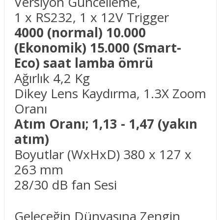
Versiyon Güncelleme,
1 x RS232, 1 x 12V Trigger
4000 (normal) 10.000
(Ekonomik) 15.000 (Smart-
Eco) saat lamba ömrü
Ağırlık 4,2 Kg
Dikey Lens Kaydırma, 1.3X Zoom
Oranı
Atım Oranı; 1,13 - 1,47 (yakın
atım)
Boyutlar (WxHxD) 380 x 127 x
263 mm
28/30 dB fan Sesi
Geleceğin Dünyasına Zengin