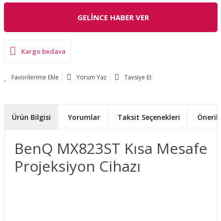
GELİNCE HABER VER
Kargo bedava
Yorum Yaz
Tavsiye Et
Ürün Bilgisi
Yorumlar
Taksit Seçenekleri
Önerile
BenQ MX823ST Kısa Mesafe
Projeksiyon Cihazı