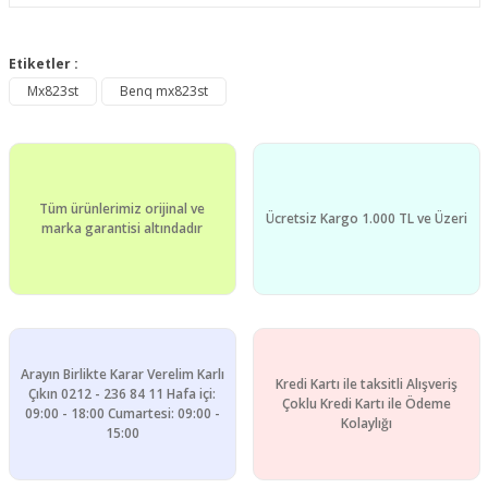
Bu ürünün fiyat bilgisi, resim, ürün açıklamalarında ve diğer
konularda yetersiz gördüğünüz noktaları öneri formunu
Etiketler :
Bu ürüne ilk yorumu siz yapın!
kullanarak tarafımıza iletebilirsiniz.
Mx823st
Benq mx823st
Görüş ve önerileriniz için teşekkür ederiz.
Yorum Yaz
Ürün resmi kalitesiz, bozuk veya görüntülenemiyor.
Ürün açıklamasında eksik bilgiler bulunuyor.
Tüm ürünlerimiz orijinal ve
Ürün bilgilerinde hatalar bulunuyor.
Ücretsiz Kargo 1.000 TL ve Üzeri
marka garantisi altındadır
Ürün fiyatı diğer sitelerden daha pahalı.
Bu ürüne benzer farklı alternatifler olmalı.
Arayın Birlikte Karar Verelim Karlı
Kredi Kartı ile taksitli Alışveriş
Çıkın 0212 - 236 84 11 Hafa içi:
Çoklu Kredi Kartı ile Ödeme
09:00 - 18:00 Cumartesi: 09:00 -
Gönder
Kolaylığı
15:00