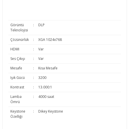
Görüntü
:
DLP
Teknolojisi
Çözünürlük
:
XGA 1024x768
HDMI
:
Var
Ses Çıkışı
:
Var
Mesafe
:
Kısa Mesafe
Işık Gücü
:
3200
Kontrast
:
13.000:1
Lamba
:
4000 saat
Ömrü
Keystone
:
Dikey Keystone
Özelliği