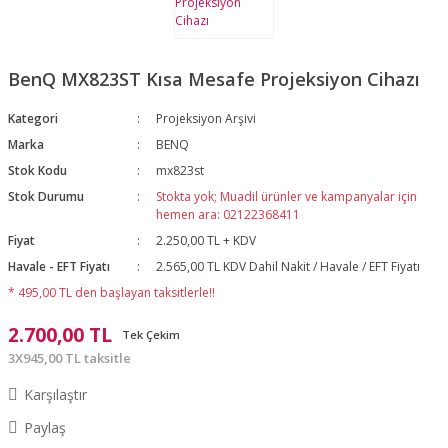
BenQ MX823ST Kısa Mesafe Projeksiyon Cihazı
Kategori
Projeksiyon Arşivi
Marka
BENQ
Stok Kodu
mx823st
Stok Durumu
Stokta yok; Muadil ürünler ve kampanyalar için
hemen ara: 02122368411
Fiyat
2.250,00 TL + KDV
Havale - EFT Fiyatı
2.565,00 TL KDV Dahil Nakit / Havale / EFT Fiyatı
* 495,00 TL den başlayan taksitlerle!!
2.700,00 TL
Tek Çekim
3X945,00 TL taksitle
Karşılaştır
Paylaş