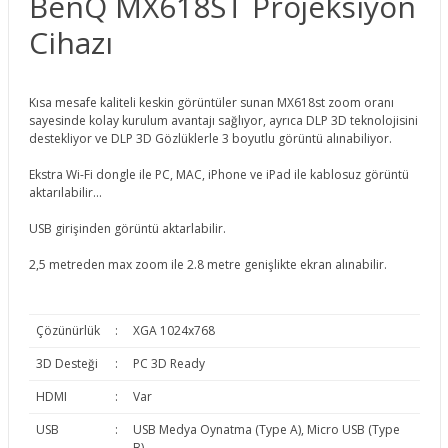
BenQ MX618ST Projeksiyon
Cihazı
Kısa mesafe kaliteli keskin görüntüler sunan MX618st zoom oranı
sayesinde kolay kurulum avantajı sağlıyor, ayrıca DLP 3D teknolojisini
destekliyor ve DLP 3D Gözlüklerle 3 boyutlu görüntü alınabiliyor.
Ekstra Wi-Fi dongle ile PC, MAC, iPhone ve iPad ile kablosuz görüntü
aktarılabilir...
USB girişinden görüntü aktarlabilir.
2,5 metreden max zoom ile 2.8 metre genişlikte ekran alınabilir.
Çözünürlük
:
XGA 1024x768
3D Desteği
:
PC 3D Ready
HDMI
:
Var
USB
:
USB Medya Oynatma (Type A), Micro USB (Type
B)