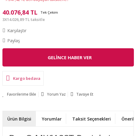
40.076,84 TL
Tek Çekim
3X14.026,89 TL taksitle
Karşılaştır
Paylaş
GELİNCE HABER VER
Kargo bedava
Yorum Yaz
Tavsiye Et
Ürün Bilgisi
Yorumlar
Taksit Seçenekleri
Önerile