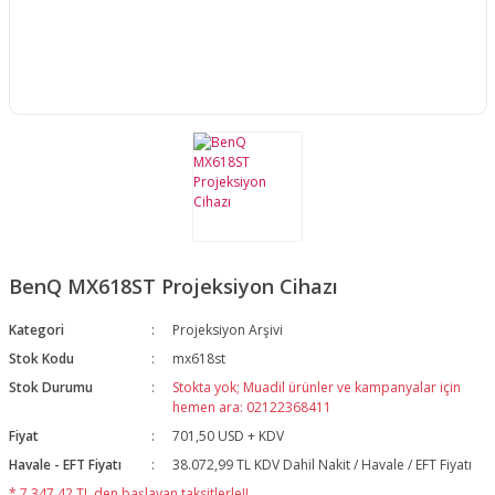
BenQ MX618ST Projeksiyon Cihazı
Kategori
Projeksiyon Arşivi
Stok Kodu
mx618st
Stok Durumu
Stokta yok; Muadil ürünler ve kampanyalar için
hemen ara: 02122368411
Fiyat
701,50 USD + KDV
Havale - EFT Fiyatı
38.072,99 TL KDV Dahil Nakit / Havale / EFT Fiyatı
* 7.347,42 TL den başlayan taksitlerle!!