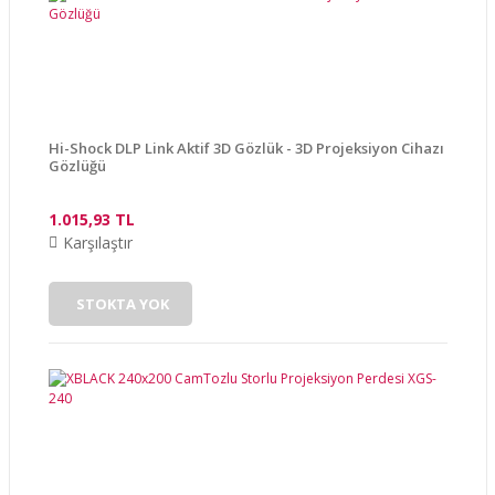
Ürün bilgilerinde hatalar bulunuyor.
Ürün fiyatı diğer sitelerden daha pahalı.
Bu ürüne benzer farklı alternatifler olmalı.
Hi-Shock DLP Link Aktif 3D Gözlük - 3D Projeksiyon Cihazı
Gözlüğü
1.015,93 TL
Gönder
Karşılaştır
STOKTA YOK