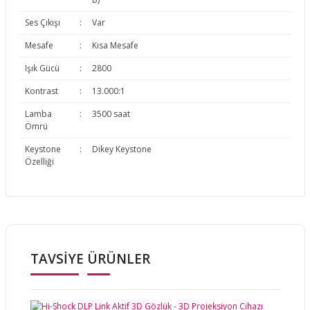
Ses Çıkışı
:
Var
Mesafe
:
Kısa Mesafe
Işık Gücü
:
2800
Kontrast
:
13.000:1
Lamba
:
3500 saat
Ömrü
Keystone
:
Dikey Keystone
Özelliği
Bu ürünün fiyat bilgisi, resim, ürün açıklamalarında ve diğer
konularda yetersiz gördüğünüz noktaları öneri formunu
Bu ürüne ilk yorumu siz yapın!
kullanarak tarafımıza iletebilirsiniz.
Görüş ve önerileriniz için teşekkür ederiz.
TAVSİYE ÜRÜNLER
Yorum Yaz
Ürün resmi kalitesiz, bozuk veya görüntülenemiyor.
Ürün açıklamasında eksik bilgiler bulunuyor.