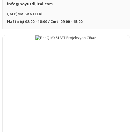
info@boyutdijital.com
Fixed Frame - Sabit Çerçeveli
Projeksiyon Lens
ÇALIŞMA SAATLERİ
Projeksiyon Perdesi
Hafta içi 08:00 - 18:00 / Cmt. 09:00 - 15:00
Sunum Kumandası - Lazer Pointer
Floor Up Motorlu Gergili Projeksiyon
Perdesi