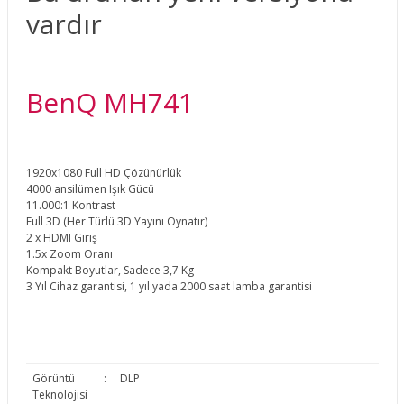
vardır
BenQ MH741
1920x1080 Full HD Çözünürlük
4000 ansilümen Işık Gücü
11.000:1 Kontrast
Full 3D (Her Türlü 3D Yayını Oynatır)
2 x HDMI Giriş
1.5x Zoom Oranı
Kompakt Boyutlar, Sadece 3,7 Kg
3 Yıl Cihaz garantisi, 1 yıl yada 2000 saat lamba garantisi
Görüntü
:
DLP
Teknolojisi