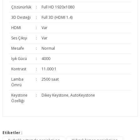
Çözünürlük
:
Full HD 1920x1080
3D Desteği
:
Full 3D (HDMI 1.4)
HDMI
:
Var
Ses Çıkışı
:
Var
Mesafe
:
Normal
Işık Gücü
:
4000
Kontrast
:
11.000:1
Lamba
:
2500 saat
Ömrü
Keystone
:
Dikey Keystone, AutoKeystone
Özelliği
Bu ürünün fiyat bilgisi, resim, ürün açıklamalarında ve diğer
konularda yetersiz gördüğünüz noktaları öneri formunu
Etiketler :
Bu ürüne ilk yorumu siz yapın!
kullanarak tarafımıza iletebilirsiniz.