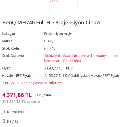
BenQ MH740 Full HD Projeksiyon Cihazı
Kategori
Projeksiyon Arşivi
Marka
BENQ
Stok Kodu
mh740
Stok Durumu
Stokta yok; Muadil ürünler ve kampanyalar için
hemen ara: 02122368411
Fiyat
3.643,22 TL + KDV
Havale - EFT Fiyatı
4.153,27 TL KDV Dahil Nakit / Havale / EFT Fiyatı
* 801,51 TL den başlayan taksitlerle!!
4.371,86 TL
Tek Çekim
3X1.530,15 TL taksitle
Karşılaştır
Paylaş