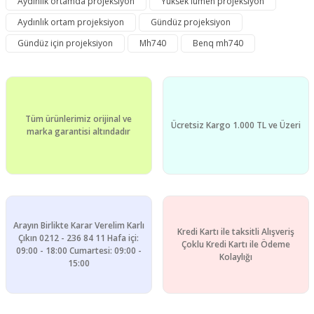
Aydınlık ortamda projeksiyon
Yüksek lümen projeksiyon
Görüş ve önerileriniz için teşekkür ederiz.
Aydınlık ortam projeksiyon
Gündüz projeksiyon
Yorum Yaz
Ürün resmi kalitesiz, bozuk veya görüntülenemiyor.
Gündüz için projeksiyon
Mh740
Benq mh740
Ürün açıklamasında eksik bilgiler bulunuyor.
Ürün bilgilerinde hatalar bulunuyor.
Ürün fiyatı diğer sitelerden daha pahalı.
Tüm ürünlerimiz orijinal ve
Bu ürüne benzer farklı alternatifler olmalı.
Ücretsiz Kargo 1.000 TL ve Üzeri
marka garantisi altındadır
Gönder
Arayın Birlikte Karar Verelim Karlı
Kredi Kartı ile taksitli Alışveriş
Çıkın 0212 - 236 84 11 Hafa içi:
Çoklu Kredi Kartı ile Ödeme
09:00 - 18:00 Cumartesi: 09:00 -
Kolaylığı
15:00