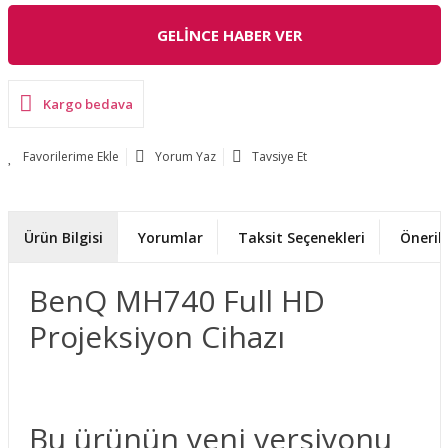
GELİNCE HABER VER
Kargo bedava
Yorum Yaz
Tavsiye Et
Ürün Bilgisi
Yorumlar
Taksit Seçenekleri
Önerile
BenQ MH740 Full HD
Projeksiyon Cihazı
Bu ürünün yeni versiyonu