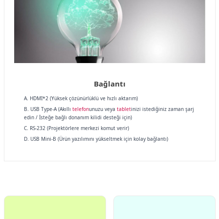
Bağlantı
A. HDMI*2 (Yüksek çözünürlüklü ve hızlı aktarım)
B. USB Type-A (Akıllı
telefon
unuzu veya
tablet
inizi istediğiniz zaman şarj
edin / İsteğe bağlı donanım kilidi desteği için)
C. RS-232 (Projektörlere merkezi komut verir)
D. USB Mini-B (Ürün yazılımını yükseltmek için kolay bağlantı)
Bu ürünün fiyat bilgisi, resim, ürün açıklamalarında ve diğer
konularda yetersiz gördüğünüz noktaları öneri formunu
Bu ürüne ilk yorumu siz yapın!
kullanarak tarafımıza iletebilirsiniz.
Görüş ve önerileriniz için teşekkür ederiz.
Yorum Yaz