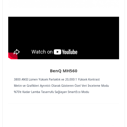
BenQ MH560
3800 ANSI Lümen Yüksek Parlaklık ve 20,000:1 Yüksek Kontrast
Metin ve Grafikleri Ayrıntılı Olarak Gösteren Özel Veri İnceleme Modu
%70'e Kadar Lamba Tasarrufu Sağlayan SmartEco Modu