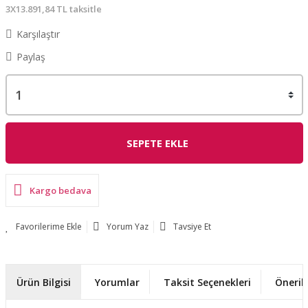
3X13.891,84 TL taksitle
Karşılaştır
Paylaş
SEPETE EKLE
Kargo bedava
Yorum Yaz
Tavsiye Et
Ürün Bilgisi
Yorumlar
Taksit Seçenekleri
Önerile