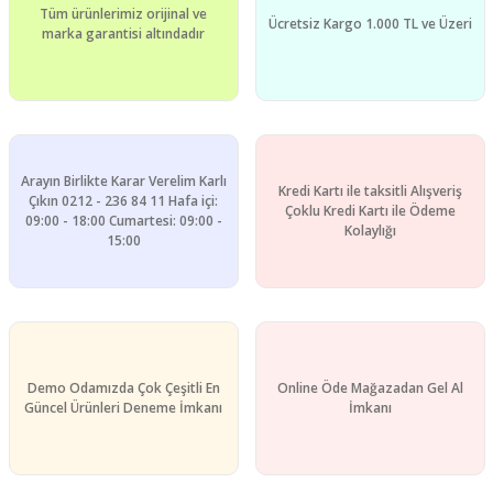
Tüm ürünlerimiz orijinal ve
Ürün resmi kalitesiz, bozuk veya görüntülenemiyor.
Ücretsiz Kargo 1.000 TL ve Üzeri
marka garantisi altındadır
Ürün açıklamasında eksik bilgiler bulunuyor.
Ürün bilgilerinde hatalar bulunuyor.
Ürün fiyatı diğer sitelerden daha pahalı.
Bu ürüne benzer farklı alternatifler olmalı.
Arayın Birlikte Karar Verelim Karlı
Kredi Kartı ile taksitli Alışveriş
Çıkın 0212 - 236 84 11 Hafa içi:
Çoklu Kredi Kartı ile Ödeme
09:00 - 18:00 Cumartesi: 09:00 -
Kolaylığı
15:00
Gönder
Demo Odamızda Çok Çeşitli En
Online Öde Mağazadan Gel Al
Güncel Ürünleri Deneme İmkanı
İmkanı