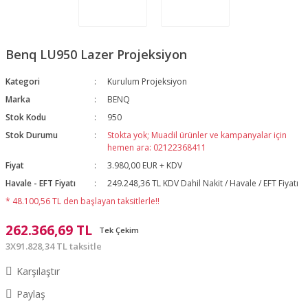
Benq LU950 Lazer Projeksiyon
Kategori
Kurulum Projeksiyon
Marka
BENQ
Stok Kodu
950
Stok Durumu
Stokta yok; Muadil ürünler ve kampanyalar için
hemen ara: 02122368411
Fiyat
3.980,00 EUR + KDV
Havale - EFT Fiyatı
249.248,36 TL KDV Dahil Nakit / Havale / EFT Fiyatı
* 48.100,56 TL den başlayan taksitlerle!!
262.366,69 TL
Tek Çekim
3X91.828,34 TL taksitle
Karşılaştır
Paylaş