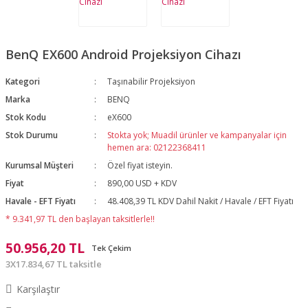
BenQ EX600 Android Projeksiyon Cihazı
Kategori
Taşınabilir Projeksiyon
Marka
BENQ
Stok Kodu
eX600
Stok Durumu
Stokta yok; Muadil ürünler ve kampanyalar için
hemen ara: 02122368411
Kurumsal Müşteri
Özel fiyat isteyin.
Fiyat
890,00 USD + KDV
Havale - EFT Fiyatı
48.408,39 TL KDV Dahil Nakit / Havale / EFT Fiyatı
* 9.341,97 TL den başlayan taksitlerle!!
50.956,20 TL
Tek Çekim
3X17.834,67 TL taksitle
Karşılaştır