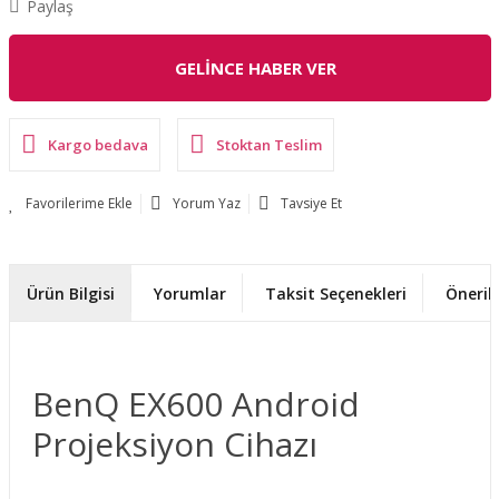
Paylaş
GELİNCE HABER VER
Kargo bedava
Stoktan Teslim
Yorum Yaz
Tavsiye Et
Ürün Bilgisi
Yorumlar
Taksit Seçenekleri
Önerile
BenQ EX600 Android
Projeksiyon Cihazı