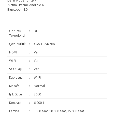
Dahili Hoparlör: 2W
İşletim Sistemi: Android 6.0
Bluetooth: 4.0
Görüntü
:
DLP
Teknolojisi
Çözünürlük
:
XGA 1024x768
HDMI
:
Var
Wi-Fi
:
Var
Ses Çıkışı
:
Var
Kablosuz
:
Wi-Fi
Mesafe
:
Normal
Işık Gücü
:
3600
Kontrast
:
6.000:1
Lamba
:
5000 saat, 10.000 saat, 15.000 saat