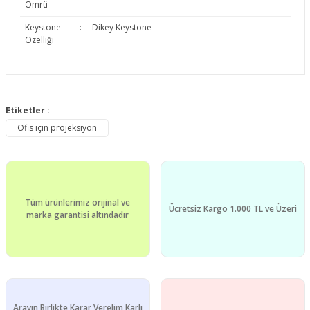
Ömrü
Keystone
:
Dikey Keystone
Özelliği
Bu ürünün fiyat bilgisi, resim, ürün açıklamalarında ve diğer
konularda yetersiz gördüğünüz noktaları öneri formunu
Etiketler :
Bu ürüne ilk yorumu siz yapın!
kullanarak tarafımıza iletebilirsiniz.
Ofis için projeksiyon
Görüş ve önerileriniz için teşekkür ederiz.
Yorum Yaz
Ürün resmi kalitesiz, bozuk veya görüntülenemiyor.
Ürün açıklamasında eksik bilgiler bulunuyor.
Tüm ürünlerimiz orijinal ve
Ürün bilgilerinde hatalar bulunuyor.
Ücretsiz Kargo 1.000 TL ve Üzeri
marka garantisi altındadır
Ürün fiyatı diğer sitelerden daha pahalı.
Bu ürüne benzer farklı alternatifler olmalı.
Arayın Birlikte Karar Verelim Karlı