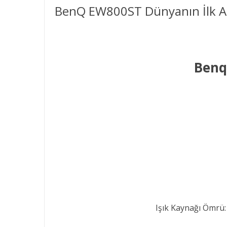
BenQ EW800ST Dünyanın İlk Ai
Benq
Işık Kaynağı Ömrü