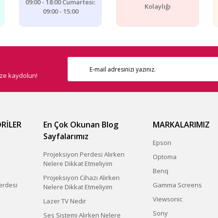
09:00 - 18:00 Cumartesi:
Kolaylığı
09:00 - 15:00
ize kaydolun!
Gönder
RİLER
En Çok Okunan Blog
MARKALARIMIZ
Sayfalarımız
Epson
Projeksiyon Perdesi Alırken
Optoma
Nelere Dikkat Etmeliyim
Benq
Projeksiyon Cihazı Alırken
erdesi
Gamma Screens
Nelere Dikkat Etmeliyim
Viewsonic
Lazer TV Nedir
Sony
Ses Sistemi Alırken Nelere