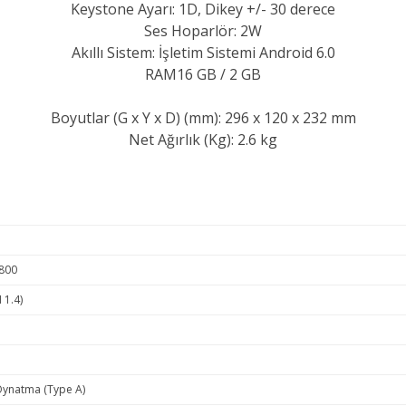
Keystone Ayarı:
1D, Dikey +/- 30 derece
Ses Hoparlör:
2W
Akıllı Sistem: İşletim Sistemi
Android 6.0
RAM
16 GB / 2 GB
Boyutlar (G x Y x D) (mm):
296 x 120 x 232 mm
Net Ağırlık (Kg):
2.6 kg
800
 1.4)
ynatma (Type A)