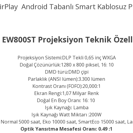
rPlay Android Tabanlı Smart Kablosuz 
 EW800ST Projeksiyon Teknik Özelli
Projeksiyon Sistemi:
DLP Tekli 0,65 inç WXGA
Doğal Çözünürlük:1280 x 800 piksel, 16: 10
DMD türü:
DMD çipi
Parlaklık (ANSI lümen):
3.300 lümen
Kontrast Oranı (FOFO):20,000:1
Ekran Rengi:
1,07 Milyar Renk
Doğal En Boy Oranı: 16: 10
Işık Kaynağı:
Lamba
Işık Kaynağı Watt Miktarı :
200W
:
Normal 5000 saat, Eko 10000 saat, SmartEco 15000 saat, L
Optik Yansıtma Mesafesi Oranı: 0.49 :1