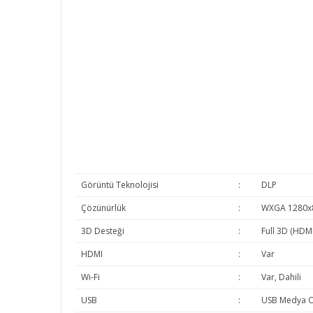
Görüntü Teknolojisi
:
DLP
Çözünürlük
:
WXGA 1280x
3D Desteği
:
Full 3D (HDMI
HDMI
:
Var
Wi-Fi
:
Var, Dahili
USB
:
USB Medya O