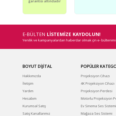
garantisi altındadır
Bu ürüne benzer farklı alternatifler olmalı.
E-BÜLTEN
LİSTEMİZE KAYDOLUN!
Yenilik ve kampanyalardan haberdar olmak çin e- bültenim
BOYUT DİJİTAL
POPÜLER KATEGO
Hakkımızda
Projeksiyon Cihazı
İletişim
4K Projeksiyon Cihazı
Yardım
Projeksiyon Perdesi
Hesabım
Motorlu Projeksiyon P
Kurumsal Satış
Ev Sinema Ses Sistemi
Satış Kanallarımız
Mağaza Ses Sistemi