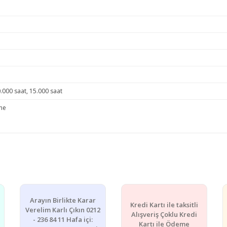
.000 saat, 15.000 saat
ne
e diğer konularda yetersiz gördüğünüz noktaları öneri formunu kullanarak ta
Bu ürüne ilk yorumu siz yapın!
Yorum Yaz
Arayın Birlikte Karar
Kredi Kartı ile taksitli
Verelim Karlı Çıkın 0212
Alışveriş Çoklu Kredi
- 236 84 11 Hafa içi:
Kartı ile Ödeme