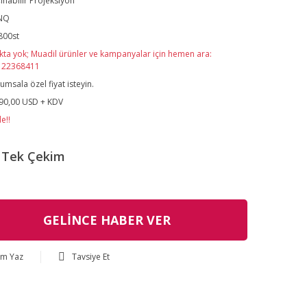
ınabilir Projeksiyon
NQ
800st
kta yok; Muadil ürünler ve kampanyalar için hemen ara:
122368411
umsala özel fiyat isteyin.
90,00 USD + KDV
e!!
Tek Çekim
GELİNCE HABER VER
um Yaz
Tavsiye Et