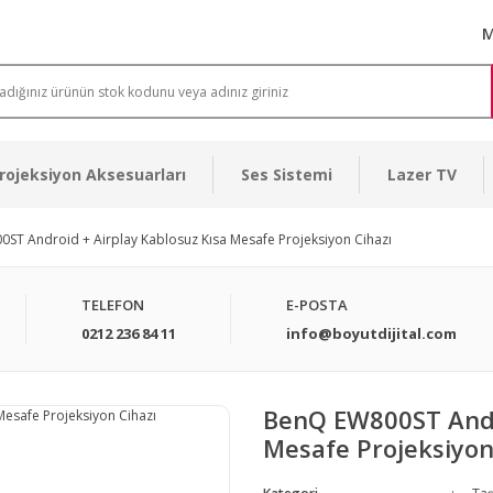
M
rojeksiyon Aksesuarları
Ses Sistemi
Lazer TV
ST Android + Airplay Kablosuz Kısa Mesafe Projeksiyon Cihazı
TELEFON
E-POSTA
0212 236 84 11
info@boyutdijital.com
BenQ EW800ST Andro
Mesafe Projeksiyon