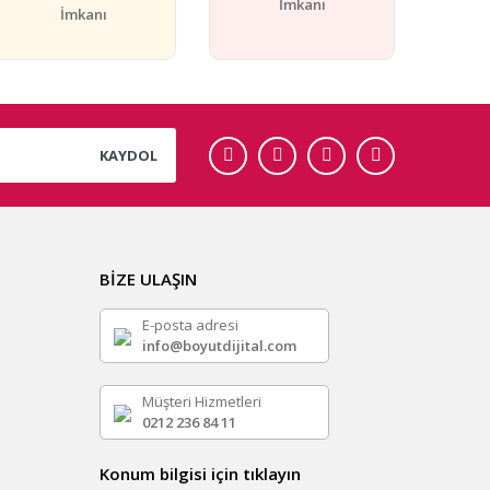
İmkanı
İmkanı
KAYDOL
BİZE ULAŞIN
E-posta adresi
info@boyutdijital.com
Müşteri Hizmetleri
0212 236 84 11
Konum bilgisi için tıklayın