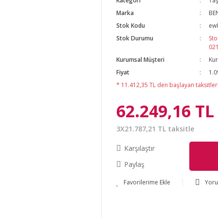
Kategori
Taş
Marka
BE
Stok Kodu
ew
Stok Durumu
Sto
02
Kurumsal Müşteri
Kur
Fiyat
1.0
* 11.412,35 TL den başlayan taksitlerl
62.249,16 TL
3X21.787,21 TL taksitle
Karşılaştır
Paylaş
Yor