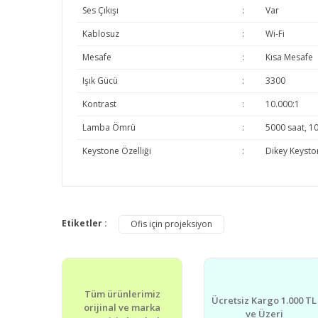
Ses Çıkışı
:
Var
Kablosuz
:
Wi-Fi
Mesafe
:
Kısa Mesafe
Işık Gücü
:
3300
Kontrast
:
10.000:1
Lamba Ömrü
:
5000 saat, 10
Keystone Özelliği
:
Dikey Keysto
Bu ürünün fiyat bilgisi, resim, ürün açıklamalarında v
Görüş ve önerileriniz için teşekkür ederiz.
Etiketler :
Ofis için projeksiyon
Ürün resmi kalitesiz, bozuk veya görüntülenemiyor.
Ürün açıklamasında eksik bilgiler bulunuyor.
Tüm ürünlerimiz
Ürün bilgilerinde hatalar bulunuyor.
Ücretsiz Kargo 1.000 TL
orijinal ve marka
ve Üzeri
Ürün fiyatı diğer sitelerden daha pahalı.