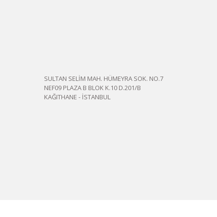
SULTAN SELİM MAH. HÜMEYRA SOK. NO.7
NEF09 PLAZA B BLOK K.10 D.201/B
KAĞITHANE - İSTANBUL