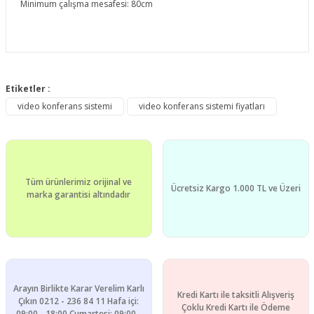
Minimum çalışma mesafesi: 80cm
Bu ürünün fiyat bilgisi, resim, ürün açıklamalarında ve diğer
konularda yetersiz gördüğünüz noktaları öneri formunu
Etiketler :
Bu ürüne ilk yorumu siz yapın!
kullanarak tarafımıza iletebilirsiniz.
video konferans sistemi
video konferans sistemi fiyatları
Görüş ve önerileriniz için teşekkür ederiz.
Yorum Yaz
Ürün resmi kalitesiz, bozuk veya görüntülenemiyor.
Ürün açıklamasında eksik bilgiler bulunuyor.
Tüm ürünlerimiz orijinal ve
Ürün bilgilerinde hatalar bulunuyor.
Ücretsiz Kargo 1.000 TL ve Üzeri
marka garantisi altındadır
Ürün fiyatı diğer sitelerden daha pahalı.
Bu ürüne benzer farklı alternatifler olmalı.
Arayın Birlikte Karar Verelim Karlı
Kredi Kartı ile taksitli Alışveriş
Çıkın 0212 - 236 84 11 Hafa içi:
Çoklu Kredi Kartı ile Ödeme
09:00 - 18:00 Cumartesi: 09:00 -