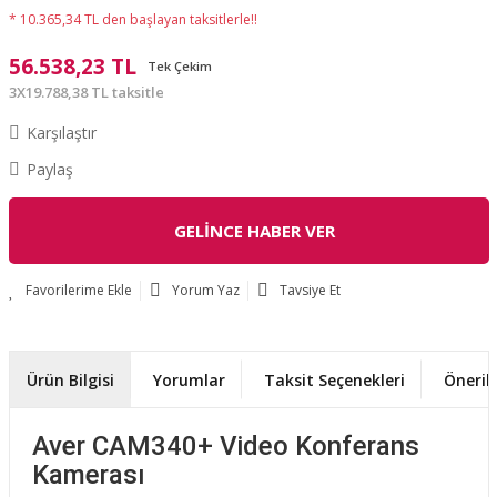
* 10.365,34 TL den başlayan taksitlerle!!
56.538,23 TL
Tek Çekim
3X19.788,38 TL taksitle
Karşılaştır
Paylaş
GELİNCE HABER VER
Yorum Yaz
Tavsiye Et
Ürün Bilgisi
Yorumlar
Taksit Seçenekleri
Önerile
Aver CAM340+ Video Konferans
Kamerası