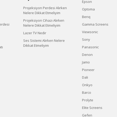
Epson
Projeksiyon Perdesi Alırken
Optoma
Nelere Dikkat Etmeliyim
Benq
Projeksiyon Cihazı Alırken
erdesi
Gamma Screens
Nelere Dikkat Etmeliyim
Viewsonic
Lazer TV Nedir
Sony
Ses Sistemi Alırken Nelere
Dikkat Etmeliyim
tı
Panasonic
Denon
Jamo
Pioneer
Dali
Onkyo
Barco
Prolyte
Elite Screens
Gefen