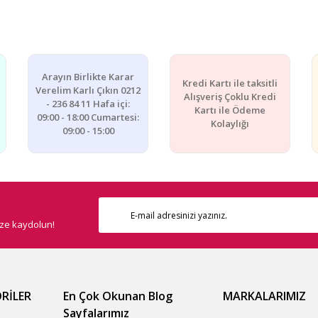
e diğer konularda yetersiz gördüğünüz noktaları öneri formunu kullanarak ta
Bu ürüne ilk yorumu siz yapın!
Yorum Yaz
Arayın Birlikte Karar
Kredi Kartı ile taksitli
Verelim Karlı Çıkın 0212
Alışveriş Çoklu Kredi
- 236 84 11 Hafa içi:
Kartı ile Ödeme
09:00 - 18:00 Cumartesi:
Kolaylığı
09:00 - 15:00
ize kaydolun!
Gönder
RİLER
En Çok Okunan Blog
MARKALARIMIZ
Sayfalarımız