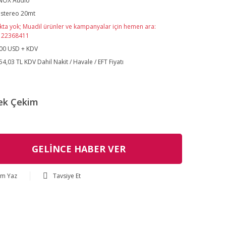
NOX Audio
 stereo 20mt
kta yok; Muadil ürünler ve kampanyalar için hemen ara:
122368411
00 USD + KDV
54,03 TL KDV Dahil Nakit / Havale / EFT Fiyatı
ek Çekim
GELİNCE HABER VER
um Yaz
Tavsiye Et