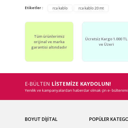
Bu ürünün fiyat bilgisi, resim, ürün açıklamalarında v
Görüş ve önerileriniz için teşekkür ederiz.
Etiketler :
rca kablo
rca kablo 20 mt
Ürün resmi kalitesiz, bozuk veya görüntülenemiyor.
Ürün açıklamasında eksik bilgiler bulunuyor.
Tüm ürünlerimiz
Ürün bilgilerinde hatalar bulunuyor.
Ücretsiz Kargo 1.000 TL
orijinal ve marka
ve Üzeri
Ürün fiyatı diğer sitelerden daha pahalı.
garantisi altındadır
Bu ürüne benzer farklı alternatifler olmalı.
E-BÜLTEN
LİSTEMİZE KAYDOLUN!
Yenilik ve kampanyalardan haberdar olmak çin e- bültenim
BOYUT DİJİTAL
POPÜLER KATEGO