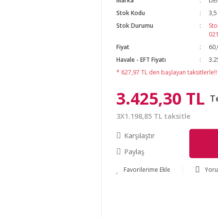
Marka
DE
Stok Kodu
3,5
Stok Durumu
Sto
02
Fiyat
60,
Havale - EFT Fiyatı
3.2
* 627,97 TL den başlayan taksitlerle!!
3.425,30 TL
T
3X1.198,85 TL taksitle
Karşılaştır
Paylaş
Yor