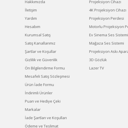
Hakkımızda
Projeksiyon Cihazı
İletişim
4K Projeksiyon Cihazı
Yardım
Projeksiyon Perdesi
Hesabım
Motorlu Projeksiyon P
Kurumsal Satış
Ev Sinema Ses Sistemi
Satış Kanallarımız
Mağaza Ses Sistemi
Şartlar ve Koşullar
Projeksiyon Askı Apara
Gizlilik ve Güvenlik
3D Gözlük
Ön Bilgilendirme Formu
Lazer TV
Mesafeli Satış Sözleşmesi
Ürün İade Formu
İndirimli Ürünler
Puan ve Hediye Çeki
Markalar
İade Şartları ve Koşulları
Ödeme ve Teslimat