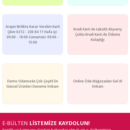
Gönder
Arayın Birlikte Karar Verelim Karlı
Kredi Kartı ile taksitli Alışveriş
Çıkın 0212 - 236 84 11 Hafa içi:
Çoklu Kredi Kartı ile Ödeme
09:00 - 18:00 Cumartesi: 09:00 -
Kolaylığı
15:00
Demo Odamızda Çok Çeşitli En
Online Öde Mağazadan Gel Al
Güncel Ürünleri Deneme İmkanı
İmkanı
E-BÜLTEN
LİSTEMİZE KAYDOLUN!
Yenilik ve kampanyalardan haberdar olmak çin e- bültenimize