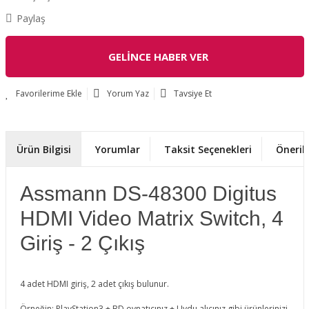
Paylaş
GELİNCE HABER VER
Yorum Yaz
Tavsiye Et
Ürün Bilgisi
Yorumlar
Taksit Seçenekleri
Önerile
Assmann DS-48300 Digitus
HDMI Video Matrix Switch, 4
Giriş - 2 Çıkış
4 adet HDMI giriş, 2 adet çıkış bulunur.
Örneğin; PlayStation3 + BD oynatıcınız + Uydu alıcınız gibi ürünlerinizi