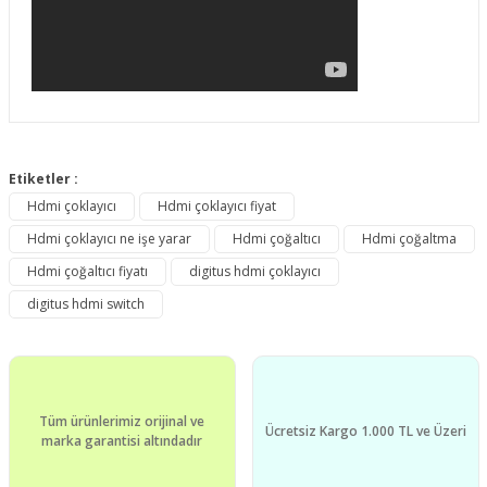
Bu ürünün fiyat bilgisi, resim, ürün açıklamalarında ve diğer
konularda yetersiz gördüğünüz noktaları öneri formunu
Etiketler :
Bu ürüne ilk yorumu siz yapın!
kullanarak tarafımıza iletebilirsiniz.
Hdmi çoklayıcı
Hdmi çoklayıcı fiyat
Görüş ve önerileriniz için teşekkür ederiz.
Hdmi çoklayıcı ne işe yarar
Hdmi çoğaltıcı
Hdmi çoğaltma
Yorum Yaz
Ürün resmi kalitesiz, bozuk veya görüntülenemiyor.
Hdmi çoğaltıcı fiyatı
digitus hdmi çoklayıcı
Ürün açıklamasında eksik bilgiler bulunuyor.
digitus hdmi switch
Ürün bilgilerinde hatalar bulunuyor.
Ürün fiyatı diğer sitelerden daha pahalı.
Bu ürüne benzer farklı alternatifler olmalı.
Tüm ürünlerimiz orijinal ve
Ücretsiz Kargo 1.000 TL ve Üzeri
marka garantisi altındadır