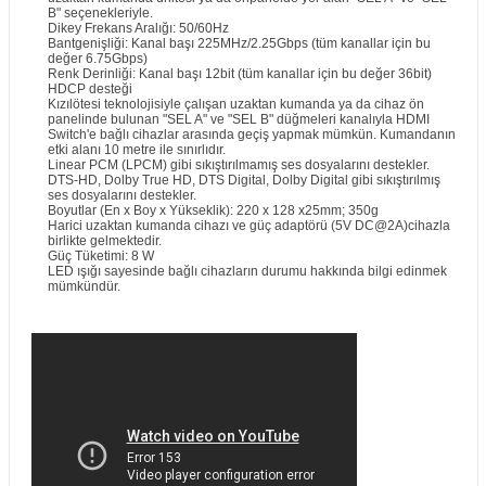
B" seçenekleriyle.
Dikey Frekans Aralığı: 50/60Hz
Bantgenişliği: Kanal başı 225MHz/2.25Gbps (tüm kanallar için bu
değer 6.75Gbps)
Renk Derinliği: Kanal başı 12bit (tüm kanallar için bu değer 36bit)
HDCP desteği
Kızılötesi teknolojisiyle çalışan uzaktan kumanda ya da cihaz ön
panelinde bulunan "SEL A" ve "SEL B" düğmeleri kanalıyla HDMI
Switch'e bağlı cihazlar arasında geçiş yapmak mümkün. Kumandanın
etki alanı 10 metre ile sınırlıdır.
Linear PCM (LPCM) gibi sıkıştırılmamış ses dosyalarını destekler.
DTS-HD, Dolby True HD, DTS Digital, Dolby Digital gibi sıkıştırılmış
ses dosyalarını destekler.
Boyutlar (En x Boy x Yükseklik): 220 x 128 x25mm; 350g
Harici uzaktan kumanda cihazı ve güç adaptörü (5V DC@2A)cihazla
birlikte gelmektedir.
Güç Tüketimi: 8 W
LED ışığı sayesinde bağlı cihazların durumu hakkında bilgi edinmek
mümkündür.