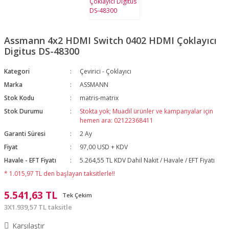
Assmann 4x2 HDMI Switch 0402 HDMI Çoklayıcı
Digitus DS-48300
Kategori
Çevirici - Çoklayıcı
Marka
ASSMANN
Stok Kodu
matris-matrix
Stok Durumu
Stokta yok; Muadil ürünler ve kampanyalar için
hemen ara: 02122368411
Garanti Süresi
2 Ay
Fiyat
97,00 USD + KDV
Havale - EFT Fiyatı
5.264,55 TL KDV Dahil Nakit / Havale / EFT Fiyatı
* 1.015,97 TL den başlayan taksitlerle!!
5.541,63 TL
Tek Çekim
3X1.939,57 TL taksitle
Karşılaştır