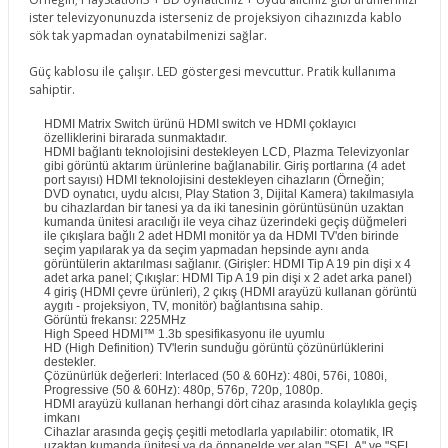
ister televizyonunuzda isterseniz de projeksiyon cihazınızda kablo
sök tak yapmadan oynatabilmenizi sağlar.
Güç kablosu ile çalışır. LED göstergesi mevcuttur. Pratik kullanıma
sahiptir.
HDMI Matrix Switch ürünü HDMI switch ve HDMI çoklayıcı
özelliklerini birarada sunmaktadır.
HDMI bağlantı teknolojisini destekleyen LCD, Plazma Televizyonlar
gibi görüntü aktarım ürünlerine bağlanabilir. Giriş portlarına (4 adet
port sayısı) HDMI teknolojisini destekleyen cihazların (Örneğin;
DVD oynatıcı, uydu alcısı, Play Station 3, Dijital Kamera) takılmasıyla
bu cihazlardan bir tanesi ya da iki tanesinin görüntüsünün uzaktan
kumanda ünitesi aracılığı ile veya cihaz üzerindeki geçiş düğmeleri
ile çıkışlara bağlı 2 adet HDMI monitör ya da HDMI TV'den birinde
seçim yapılarak ya da seçim yapmadan hepsinde aynı anda
görüntülerin aktarılması sağlanır. (Girişler: HDMI Tip A 19 pin dişi x 4
adet arka panel; Çıkışlar: HDMI Tip A 19 pin dişi x 2 adet arka panel)
4 giriş (HDMI çevre ürünleri), 2 çıkış (HDMI arayüzü kullanan görüntü
aygıtı - projeksiyon, TV, monitör) bağlantısına sahip.
Görüntü frekansı: 225MHz
High Speed HDMI™ 1.3b spesifikasyonu ile uyumlu
HD (High Definition) TV'lerin sunduğu görüntü çözünürlüklerini
destekler.
Çözünürlük değerleri: Interlaced (50 & 60Hz): 480i, 576i, 1080i,
Progressive (50 & 60Hz): 480p, 576p, 720p, 1080p.
HDMI arayüzü kullanan herhangi dört cihaz arasında kolaylıkla geçiş
imkanı
Cihazlar arasında geçiş çeşitli metodlarla yapılabilir: otomatik, IR
uzaktan kumanda ünitesi ya da önpanelde yer alan "SEL A" ve "SEL