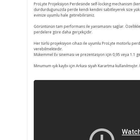
ProLyte Projeksiyon Perdesinde self-locking mechanism (ken
durdurduğunuzda perde kendi kendini sabitleyerek size yüks
evinize uyumlu hale getirebilirsiniz.
Görüntünün tam performans ile yansımasını sağlar. Özellikle 
perdelere göre daha gerçekçidir.
Her türlü projeksiyon cihazı ile uyumlu ProLyte motorlu perde
verebilmektedir.
Mükemmel Ev sineması ve prezentasyon için 0,95 veya 1.1 ge
Minumum ışık kaybı için Arkası siyah Karartma kullanılmıştır.