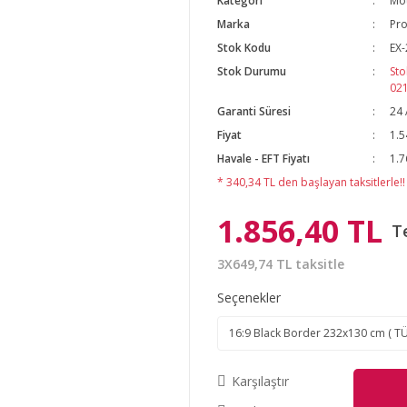
Kategori
Mot
Marka
Pro
Stok Kodu
EX-
Stok Durumu
Sto
02
Garanti Süresi
24 
Fiyat
1.5
Havale - EFT Fiyatı
1.7
* 340,34 TL den başlayan taksitlerle!!
1.856,40 TL
T
3X649,74 TL taksitle
Seçenekler
Karşılaştır