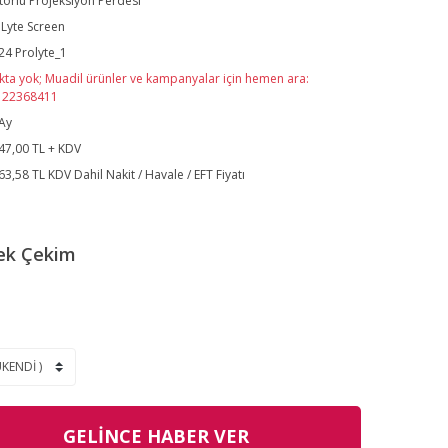
orlu Projeksiyon Perdesi
Lyte Screen
24 Prolyte_1
kta yok; Muadil ürünler ve kampanyalar için hemen ara:
122368411
Ay
47,00 TL + KDV
63,58 TL KDV Dahil Nakit / Havale / EFT Fiyatı
ek Çekim
GELİNCE HABER VER