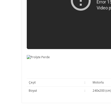
Çeşit
:
Motorlu
Boyut
:
240x200 (cm
Bu ürünün fiyat bilgisi, resim, ürün açıklamalarında v