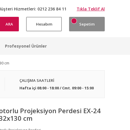
üşteri Hizmetleri:
0212 236 84 11
Tıkla Teklif Al
ARA
Hesabım
Sepetim
Profesyonel Ürünler
130 cm
Projeksiyon Perdesi Kurulumlarımızdan Örnek Görseller
Projeksiyon Perdesi Kurulumlarımızdan Örnek Görseller
Projeksiyon Perdesi Kurulumlarımızdan Örnek Görseller
Projeksiyon Perdesi Kurulumlarımızdan Örnek Görseller
Projeksiyon Perdesi Kurulumlarımızdan Örnek Görseller
Projeksiyon Perdesi Kurulumlarımızdan Örnek Görseller
Projeksiyon Perdesi Kurulumlarımızdan Örnek Görseller
Projeksiyon Perdesi Kurulumlarımızdan Örnek Görseller
ÇALIŞMA SAATLERİ
Hafta içi 08:00 - 18:00 / Cmt. 09:00 - 15:00
torlu Projeksiyon Perdesi EX-24
232x130 cm