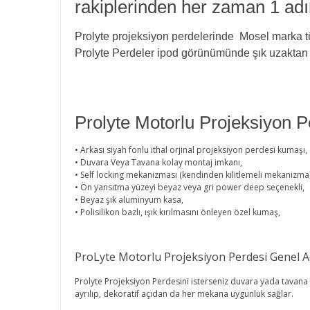
rakiplerinden her zaman 1 ad
Prolyte projeksiyon perdelerinde Mosel marka tüp
Prolyte Perdeler ipod görünümünde şık uzaktan 
Prolyte Motorlu Projeksiyon Pe
• Arkası siyah fonlu ithal orjinal projeksiyon perdesi kumaşı,
• Duvara Veya Tavana kolay montaj imkanı,
• Self locking mekanizması (kendinden kilitlemeli mekanizma
• Ön yansıtma yüzeyi beyaz veya gri power deep seçenekli,
• Beyaz şık aluminyum kasa,
• Polisilikon bazlı, ışık kırılmasını önleyen özel kumaş,
ProLyte Motorlu Projeksiyon Perdesi Genel A
Prolyte Projeksiyon Perdesini isterseniz duvara yada tavana k
ayrılıp, dekoratif açıdan da her mekana uygunluk sağlar.