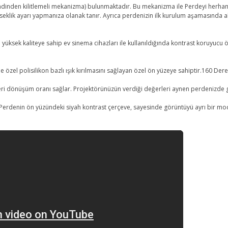
dinden kilitlemeli mekanizma) bulunmaktadır. Bu mekanizma ile Perdeyi herhangi
eklik ayarı yapmanıza olanak tanır. Ayrıca perdenizin ilk kurulum aşamasında
yüksek kaliteye sahip ev sinema cihazları ile kullanıldığında kontrast koruyucu 
 özel polisilikon bazlı ışık kırılmasını sağlayan özel ön yüzeye sahiptir.160 Der
ri dönüşüm oranı sağlar. Projektörünüzün verdiği değerleri aynen perdenizde gö
 Perdenin ön yüzündeki siyah kontrast çerçeve, sayesinde görüntüyü ayrı bir moda s