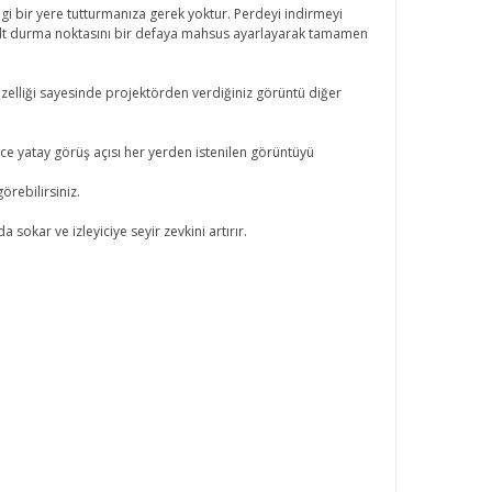
 bir yere tutturmanıza gerek yoktur. Perdeyi indirmeyi
 alt durma noktasını bir defaya mahsus ayarlayarak tamamen
özelliği sayesinde projektörden verdiğiniz görüntü diğer
ece yatay görüş açısı her yerden istenilen görüntüyü
rebilirsiniz.
okar ve izleyiciye seyir zevkini artırır.