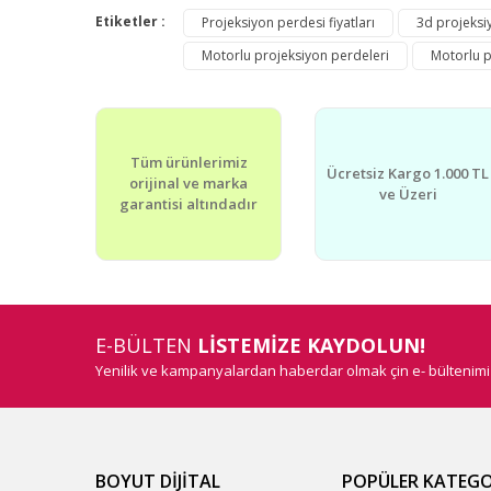
Görüş ve önerileriniz için teşekkür ederiz.
Etiketler :
Projeksiyon perdesi fiyatları
3d projeksi
Motorlu projeksiyon perdeleri
Motorlu p
Ürün resmi kalitesiz, bozuk veya görüntülenemiyor.
Ürün açıklamasında eksik bilgiler bulunuyor.
Ürün bilgilerinde hatalar bulunuyor.
Tüm ürünlerimiz
Ürün fiyatı diğer sitelerden daha pahalı.
Ücretsiz Kargo 1.000 TL
orijinal ve marka
Bu ürüne benzer farklı alternatifler olmalı.
ve Üzeri
garantisi altındadır
E-BÜLTEN
LİSTEMİZE KAYDOLUN!
Yenilik ve kampanyalardan haberdar olmak çin e- bültenim
BOYUT DİJİTAL
POPÜLER KATEGO