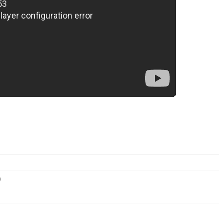
)
e diğer konularda yetersiz gördüğünüz noktaları öneri formunu kullanarak ta