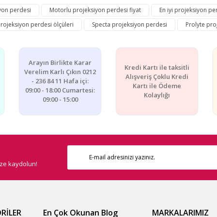
yon perdesi
Motorlu projeksiyon perdesi fiyat
En iyi projeksiyon pe
Bu ürüne ilk yorumu siz yapın!
rojeksiyon perdesi ölçüleri
Specta projeksiyon perdesi
Prolyte pro
Yorum Yaz
Arayın Birlikte Karar
Kredi Kartı ile taksitli
Verelim Karlı Çıkın 0212
Alışveriş Çoklu Kredi
- 236 84 11 Hafa içi:
Kartı ile Ödeme
09:00 - 18:00 Cumartesi:
Kolaylığı
09:00 - 15:00
Gönder
ize kaydolun!
RİLER
En Çok Okunan Blog
MARKALARIMIZ