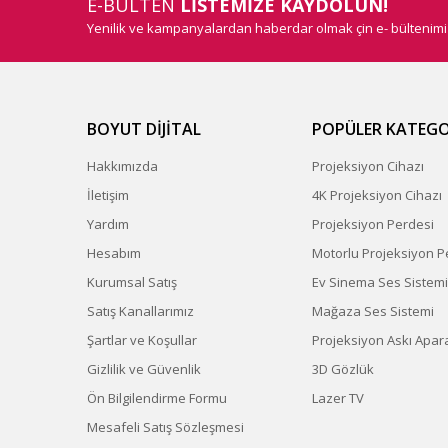
E-BÜLTEN
LİSTEMİZE KAYDOLUN!
Yenilik ve kampanyalardan haberdar olmak çin e- bültenim
BOYUT DİJİTAL
POPÜLER KATEGO
Hakkımızda
Projeksiyon Cihazı
İletişim
4K Projeksiyon Cihazı
Yardım
Projeksiyon Perdesi
Hesabım
Motorlu Projeksiyon P
Kurumsal Satış
Ev Sinema Ses Sistemi
Satış Kanallarımız
Mağaza Ses Sistemi
Şartlar ve Koşullar
Projeksiyon Askı Apara
Gizlilik ve Güvenlik
3D Gözlük
Ön Bilgilendirme Formu
Lazer TV
Mesafeli Satış Sözleşmesi