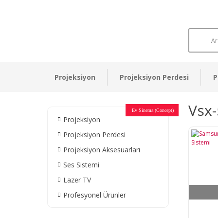
Projeksiyon
Projeksiyon Perdesi
P
Vsx-
Otel Sinema Salonları
Ev Sinema (Concept)
Devlet Kurumları
Restaurant - Cafe
Ev Sinema
Ev Sinema
Ev Sinema
Ev Sinema
Ev Sinema
Müzeler
Projeksiyon
Projeksiyon Perdesi
Projeksiyon Aksesuarları
Ses Sistemi
Lazer TV
Profesyonel Ürünler