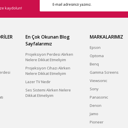
ize kaydolun!
RİLER
En Çok Okunan Blog
MARKALARIMIZ
Sayfalarımız
Epson
Projeksiyon Perdesi Alırken
Optoma
Nelere Dikkat Etmeliyim
Benq
Projeksiyon Cihazı Alırken
erdesi
Gamma Screens
Nelere Dikkat Etmeliyim
Viewsonic
Lazer TV Nedir
Sony
Ses Sistemi Alırken Nelere
Dikkat Etmeliyim
tı
Panasonic
Denon
Jamo
Pioneer