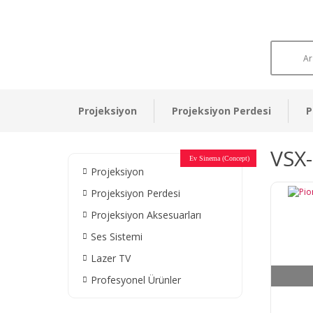
Projeksiyon
Projeksiyon Perdesi
P
VSX-
Otel Sinema Salonları
Ev Sinema (Concept)
Devlet Kurumları
Restaurant - Cafe
Ev Sinema
Ev Sinema
Ev Sinema
Ev Sinema
Ev Sinema
Müzeler
Projeksiyon
Projeksiyon Perdesi
Projeksiyon Aksesuarları
Ses Sistemi
Lazer TV
Profesyonel Ürünler