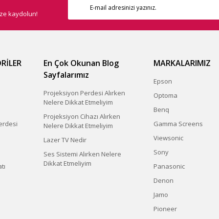
ize kaydolun!
RİLER
En Çok Okunan Blog
MARKALARIMIZ
Sayfalarımız
Epson
Projeksiyon Perdesi Alırken
Optoma
Nelere Dikkat Etmeliyim
Benq
Projeksiyon Cihazı Alırken
erdesi
Gamma Screens
Nelere Dikkat Etmeliyim
Viewsonic
Lazer TV Nedir
Sony
Ses Sistemi Alırken Nelere
Dikkat Etmeliyim
tı
Panasonic
Denon
Jamo
Pioneer