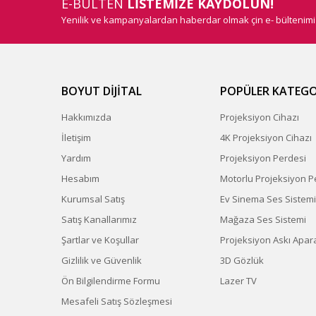
E-BÜLTEN
LİSTEMİZE KAYDOLUN!
Yenilik ve kampanyalardan haberdar olmak çin e- bültenim
BOYUT DİJİTAL
POPÜLER KATEGO
Hakkımızda
Projeksiyon Cihazı
İletişim
4K Projeksiyon Cihazı
Yardım
Projeksiyon Perdesi
Hesabım
Motorlu Projeksiyon P
Kurumsal Satış
Ev Sinema Ses Sistemi
Satış Kanallarımız
Mağaza Ses Sistemi
Şartlar ve Koşullar
Projeksiyon Askı Apara
Gizlilik ve Güvenlik
3D Gözlük
Ön Bilgilendirme Formu
Lazer TV
Mesafeli Satış Sözleşmesi