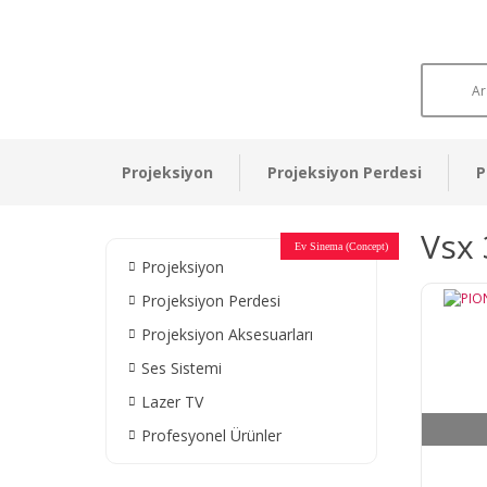
Projeksiyon
Projeksiyon Perdesi
P
Vsx 
Otel Sinema Salonları
Ev Sinema (Concept)
Devlet Kurumları
Restaurant - Cafe
Ev Sinema
Ev Sinema
Ev Sinema
Ev Sinema
Ev Sinema
Müzeler
Projeksiyon
Projeksiyon Perdesi
Projeksiyon Aksesuarları
Ses Sistemi
Lazer TV
Profesyonel Ürünler