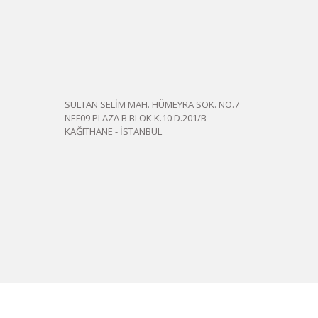
SULTAN SELİM MAH. HÜMEYRA SOK. NO.7
NEF09 PLAZA B BLOK K.10 D.201/B
KAĞITHANE - İSTANBUL