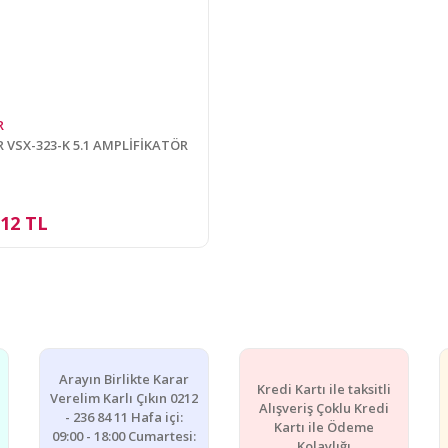
R
 VSX-323-K 5.1 AMPLİFİKATÖR
,12 TL
Arayın Birlikte Karar
Kredi Kartı ile taksitli
Verelim Karlı Çıkın 0212
Alışveriş Çoklu Kredi
- 236 84 11 Hafa içi:
Kartı ile Ödeme
09:00 - 18:00 Cumartesi:
Kolaylığı