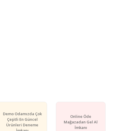
Demo Odamızda Çok
Online Öde
Çeşitli En Güncel
Mağazadan Gel Al
Ürünleri Deneme
İmkanı
İmkanı