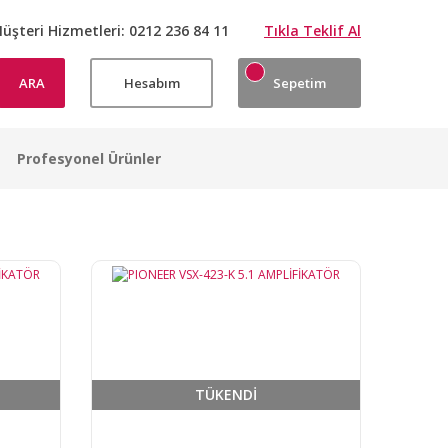
üşteri Hizmetleri:
0212 236 84 11
Tıkla Teklif Al
ARA
Hesabım
Sepetim
Profesyonel Ürünler
TÜKENDİ