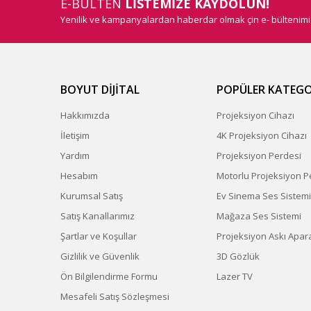
E-BÜLTEN
LİSTEMİZE KAYDOLUN!
Yenilik ve kampanyalardan haberdar olmak çin e- bültenim
BOYUT DİJİTAL
POPÜLER KATEGO
Hakkımızda
Projeksiyon Cihazı
İletişim
4K Projeksiyon Cihazı
Yardım
Projeksiyon Perdesi
Hesabım
Motorlu Projeksiyon P
Kurumsal Satış
Ev Sinema Ses Sistemi
Satış Kanallarımız
Mağaza Ses Sistemi
Şartlar ve Koşullar
Projeksiyon Askı Apara
Gizlilik ve Güvenlik
3D Gözlük
Ön Bilgilendirme Formu
Lazer TV
Mesafeli Satış Sözleşmesi