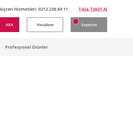
üşteri Hizmetleri:
0212 236 84 11
Tıkla Teklif Al
ARA
Hesabım
Sepetim
Profesyonel Ürünler