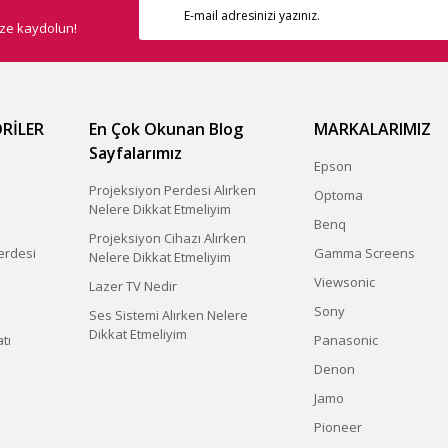
ize kaydolun!
RİLER
En Çok Okunan Blog
MARKALARIMIZ
Sayfalarımız
Epson
Projeksiyon Perdesi Alırken
Optoma
Nelere Dikkat Etmeliyim
Benq
Projeksiyon Cihazı Alırken
erdesi
Gamma Screens
Nelere Dikkat Etmeliyim
Viewsonic
Lazer TV Nedir
Sony
Ses Sistemi Alırken Nelere
Dikkat Etmeliyim
tı
Panasonic
Denon
Jamo
Pioneer