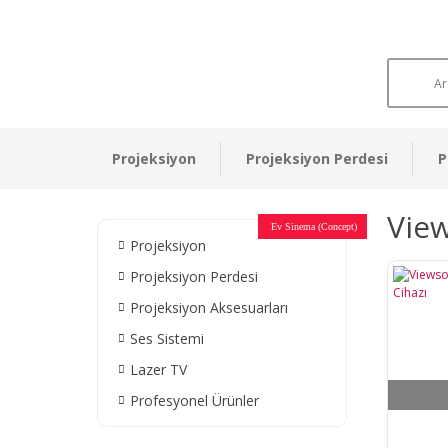
Projeksiyon
Projeksiyon Perdesi
P
Vie
Otel Sinema Salonları
Ev Sinema (Concept)
Devlet Kurumları
Restaurant - Cafe
Ev Sinema
Ev Sinema
Ev Sinema
Ev Sinema
Ev Sinema
Müzeler
Projeksiyon
Projeksiyon Perdesi
Projeksiyon Aksesuarları
Ses Sistemi
Lazer TV
Profesyonel Ürünler