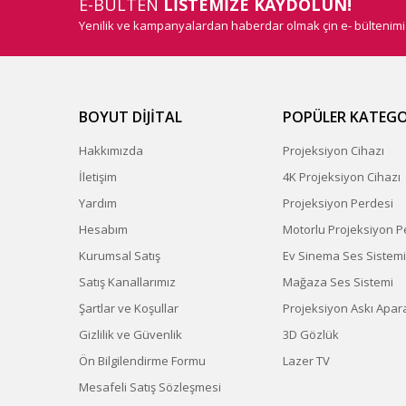
E-BÜLTEN
LİSTEMİZE KAYDOLUN!
Yenilik ve kampanyalardan haberdar olmak çin e- bültenim
BOYUT DİJİTAL
POPÜLER KATEGO
Hakkımızda
Projeksiyon Cihazı
İletişim
4K Projeksiyon Cihazı
Yardım
Projeksiyon Perdesi
Hesabım
Motorlu Projeksiyon P
Kurumsal Satış
Ev Sinema Ses Sistemi
Satış Kanallarımız
Mağaza Ses Sistemi
Şartlar ve Koşullar
Projeksiyon Askı Apara
Gizlilik ve Güvenlik
3D Gözlük
Ön Bilgilendirme Formu
Lazer TV
Mesafeli Satış Sözleşmesi