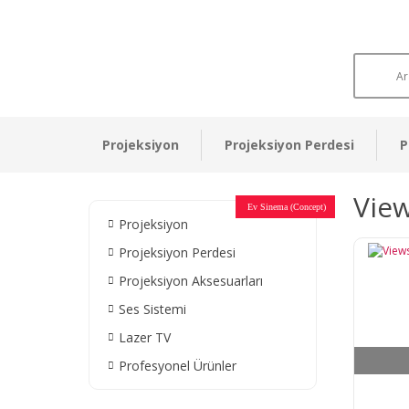
Projeksiyon
Projeksiyon Perdesi
P
Vie
Otel Sinema Salonları
Ev Sinema (Concept)
Devlet Kurumları
Restaurant - Cafe
Ev Sinema
Ev Sinema
Ev Sinema
Ev Sinema
Ev Sinema
Müzeler
Projeksiyon
Projeksiyon Perdesi
Projeksiyon Aksesuarları
Ses Sistemi
Lazer TV
Profesyonel Ürünler