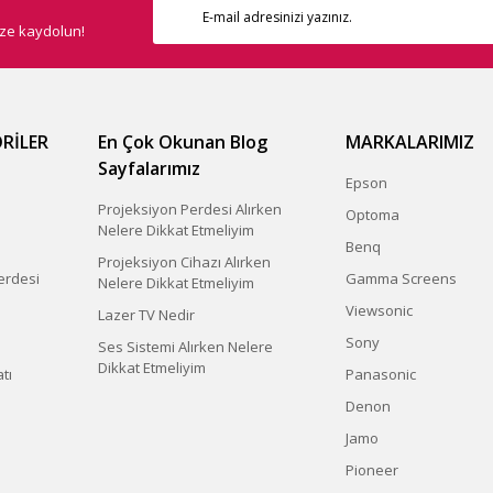
ize kaydolun!
RİLER
En Çok Okunan Blog
MARKALARIMIZ
Sayfalarımız
Epson
Projeksiyon Perdesi Alırken
Optoma
Nelere Dikkat Etmeliyim
Benq
Projeksiyon Cihazı Alırken
erdesi
Gamma Screens
Nelere Dikkat Etmeliyim
Viewsonic
Lazer TV Nedir
Sony
Ses Sistemi Alırken Nelere
Dikkat Etmeliyim
tı
Panasonic
Denon
Jamo
Pioneer