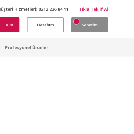
üşteri Hizmetleri:
0212 236 84 11
Tıkla Teklif Al
ARA
Hesabım
Sepetim
Profesyonel Ürünler