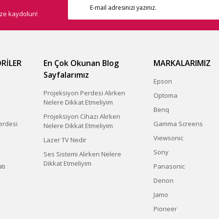
ize kaydolun!
RİLER
En Çok Okunan Blog
MARKALARIMIZ
Sayfalarımız
Epson
Projeksiyon Perdesi Alırken
Optoma
Nelere Dikkat Etmeliyim
Benq
Projeksiyon Cihazı Alırken
erdesi
Gamma Screens
Nelere Dikkat Etmeliyim
Viewsonic
Lazer TV Nedir
Sony
Ses Sistemi Alırken Nelere
Dikkat Etmeliyim
tı
Panasonic
Denon
Jamo
Pioneer