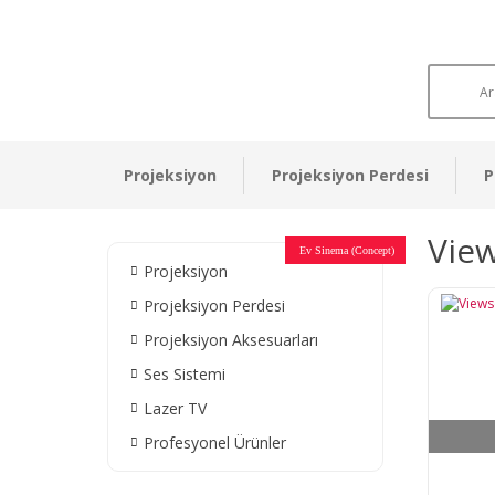
Projeksiyon
Projeksiyon Perdesi
P
Vie
Otel Sinema Salonları
Ev Sinema (Concept)
Devlet Kurumları
Restaurant - Cafe
Ev Sinema
Ev Sinema
Ev Sinema
Ev Sinema
Ev Sinema
Müzeler
Projeksiyon
Projeksiyon Perdesi
Projeksiyon Aksesuarları
Ses Sistemi
Lazer TV
Profesyonel Ürünler