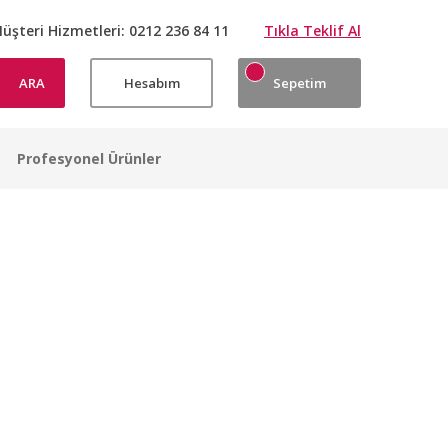
üşteri Hizmetleri:
0212 236 84 11
Tıkla Teklif Al
ARA
Hesabım
Sepetim
Profesyonel Ürünler