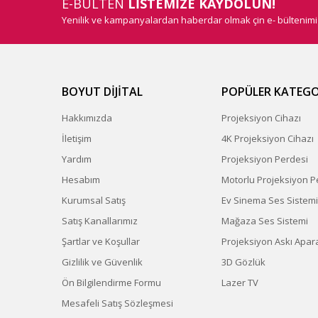
E-BÜLTEN
LİSTEMİZE KAYDOLUN!
Yenilik ve kampanyalardan haberdar olmak çin e- bültenim
BOYUT DİJİTAL
POPÜLER KATEGO
Hakkımızda
Projeksiyon Cihazı
İletişim
4K Projeksiyon Cihazı
Yardım
Projeksiyon Perdesi
Hesabım
Motorlu Projeksiyon P
Kurumsal Satış
Ev Sinema Ses Sistemi
Satış Kanallarımız
Mağaza Ses Sistemi
Şartlar ve Koşullar
Projeksiyon Askı Apara
Gizlilik ve Güvenlik
3D Gözlük
Ön Bilgilendirme Formu
Lazer TV
Mesafeli Satış Sözleşmesi