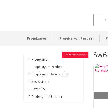
Projeksiyon
Projeksiyon Perdesi
P
Sw6
Otel Sinema Salonları
Ev Sinema (Concept)
Devlet Kurumları
Restaurant - Cafe
Ev Sinema
Ev Sinema
Ev Sinema
Ev Sinema
Ev Sinema
Müzeler
Projeksiyon
Projeksiyon Perdesi
Projeksiyon Aksesuarları
Ses Sistemi
Lazer TV
Profesyonel Ürünler