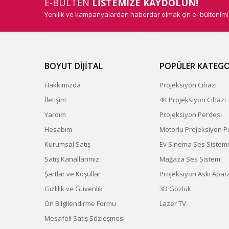
E-BÜLTEN
LİSTEMİZE KAYDOLUN!
Yenilik ve kampanyalardan haberdar olmak çin e- bültenim
BOYUT DİJİTAL
POPÜLER KATEGO
Hakkımızda
Projeksiyon Cihazı
İletişim
4K Projeksiyon Cihazı
Yardım
Projeksiyon Perdesi
Hesabım
Motorlu Projeksiyon P
Kurumsal Satış
Ev Sinema Ses Sistemi
Satış Kanallarımız
Mağaza Ses Sistemi
Şartlar ve Koşullar
Projeksiyon Askı Apara
Gizlilik ve Güvenlik
3D Gözlük
Ön Bilgilendirme Formu
Lazer TV
Mesafeli Satış Sözleşmesi