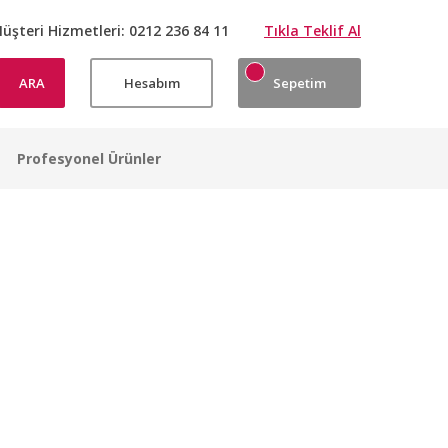
üşteri Hizmetleri:
0212 236 84 11
Tıkla Teklif Al
ARA
Hesabım
Sepetim
Profesyonel Ürünler