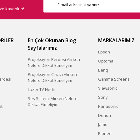
ize kaydolun!
RİLER
En Çok Okunan Blog
MARKALARIMIZ
Sayfalarımız
Epson
Projeksiyon Perdesi Alırken
Optoma
Nelere Dikkat Etmeliyim
Benq
Projeksiyon Cihazı Alırken
erdesi
Gamma Screens
Nelere Dikkat Etmeliyim
Viewsonic
Lazer TV Nedir
Sony
Ses Sistemi Alırken Nelere
Dikkat Etmeliyim
tı
Panasonic
Denon
Jamo
Pioneer