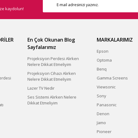
ize kaydolun!
RİLER
En Çok Okunan Blog
MARKALARIMIZ
Sayfalarımız
Epson
Projeksiyon Perdesi Alırken
Optoma
Nelere Dikkat Etmeliyim
Benq
Projeksiyon Cihazı Alırken
erdesi
Gamma Screens
Nelere Dikkat Etmeliyim
Viewsonic
Lazer TV Nedir
Sony
Ses Sistemi Alırken Nelere
Dikkat Etmeliyim
tı
Panasonic
Denon
Jamo
Pioneer