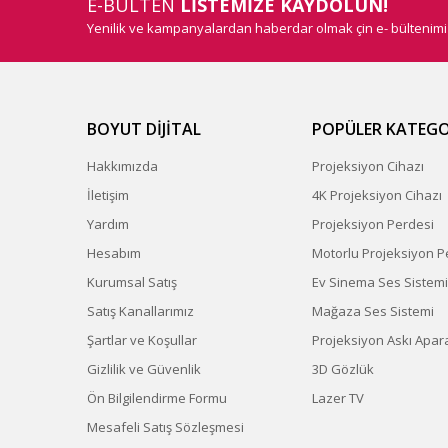
E-BÜLTEN
LİSTEMİZE KAYDOLUN!
Yenilik ve kampanyalardan haberdar olmak çin e- bültenim
BOYUT DİJİTAL
POPÜLER KATEGO
Hakkımızda
Projeksiyon Cihazı
İletişim
4K Projeksiyon Cihazı
Yardım
Projeksiyon Perdesi
Hesabım
Motorlu Projeksiyon P
Kurumsal Satış
Ev Sinema Ses Sistemi
Satış Kanallarımız
Mağaza Ses Sistemi
Şartlar ve Koşullar
Projeksiyon Askı Apara
Gizlilik ve Güvenlik
3D Gözlük
Ön Bilgilendirme Formu
Lazer TV
Mesafeli Satış Sözleşmesi