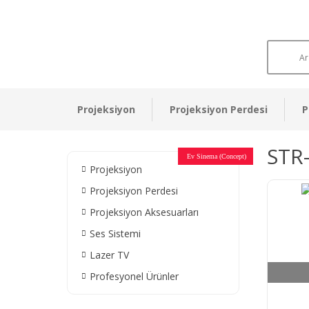
Projeksiyon
Projeksiyon Perdesi
P
STR
Otel Sinema Salonları
Ev Sinema (Concept)
Devlet Kurumları
Restaurant - Cafe
Ev Sinema
Ev Sinema
Ev Sinema
Ev Sinema
Ev Sinema
Müzeler
Projeksiyon
Projeksiyon Perdesi
Projeksiyon Aksesuarları
Ses Sistemi
Lazer TV
Profesyonel Ürünler