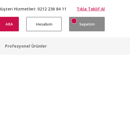
üşteri Hizmetleri:
0212 236 84 11
Tıkla Teklif Al
ARA
Hesabım
Sepetim
Profesyonel Ürünler