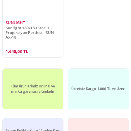
SUNLIGHT
Sunlight 180x180 Storlu
Projeksiyon Perdesi - SUN-
AX-18
1.648,03 TL
Tüm ürünlerimiz orijinal ve
Ücretsiz Kargo 1.000 TL ve Üzeri
marka garantisi altındadır
Arayın Birlikte Karar Verelim Karlı