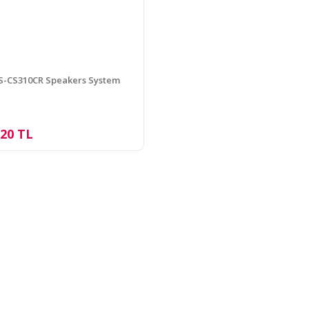
S-CS310CR Speakers System
,20 TL