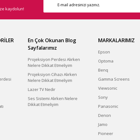
ize kaydolun!
RİLER
En Çok Okunan Blog
MARKALARIMIZ
Sayfalarımız
Epson
Projeksiyon Perdesi Alırken
Optoma
Nelere Dikkat Etmeliyim
Benq
Projeksiyon Cihazı Alırken
erdesi
Gamma Screens
Nelere Dikkat Etmeliyim
Viewsonic
Lazer TV Nedir
Sony
Ses Sistemi Alırken Nelere
Dikkat Etmeliyim
tı
Panasonic
Denon
Jamo
Pioneer