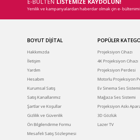
E-BÜLTEN
LİSTEMİZE KAYDOLUN!
Yenilik ve kampanyalardan haberdar olmak çin e- bültenim
BOYUT DİJİTAL
POPÜLER KATEGO
Hakkımızda
Projeksiyon Cihazı
İletişim
4K Projeksiyon Cihazı
Yardım
Projeksiyon Perdesi
Hesabım
Motorlu Projeksiyon P
Kurumsal Satış
Ev Sinema Ses Sistemi
Satış Kanallarımız
Mağaza Ses Sistemi
Şartlar ve Koşullar
Projeksiyon Askı Apara
Gizlilik ve Güvenlik
3D Gözlük
Ön Bilgilendirme Formu
Lazer TV
Mesafeli Satış Sözleşmesi