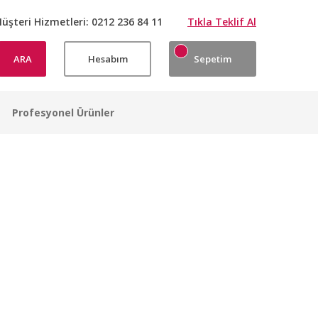
üşteri Hizmetleri:
0212 236 84 11
Tıkla Teklif Al
ARA
Hesabım
Sepetim
Profesyonel Ürünler