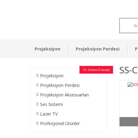
Projeksiyon
Projeksiyon Perdesi
P
SS-
Otel Sinema Salonları
Ev Sinema (Concept)
Devlet Kurumları
Restaurant - Cafe
Ev Sinema
Ev Sinema
Ev Sinema
Ev Sinema
Ev Sinema
Müzeler
Projeksiyon
Projeksiyon Perdesi
Projeksiyon Aksesuarları
Ses Sistemi
Lazer TV
Profesyonel Ürünler