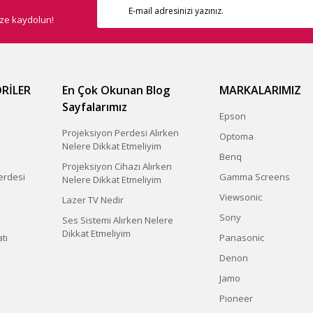
ize kaydolun!
RİLER
En Çok Okunan Blog
MARKALARIMIZ
Sayfalarımız
Epson
Projeksiyon Perdesi Alırken
Optoma
Nelere Dikkat Etmeliyim
Benq
Projeksiyon Cihazı Alırken
erdesi
Gamma Screens
Nelere Dikkat Etmeliyim
Viewsonic
Lazer TV Nedir
Sony
Ses Sistemi Alırken Nelere
Dikkat Etmeliyim
tı
Panasonic
Denon
Jamo
Pioneer