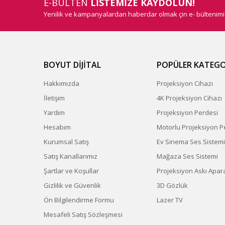
E-BÜLTEN
LİSTEMİZE KAYDOLUN!
Yenilik ve kampanyalardan haberdar olmak çin e- bültenim
BOYUT DİJİTAL
POPÜLER KATEGO
Hakkımızda
Projeksiyon Cihazı
İletişim
4K Projeksiyon Cihazı
Yardım
Projeksiyon Perdesi
Hesabım
Motorlu Projeksiyon P
Kurumsal Satış
Ev Sinema Ses Sistemi
Satış Kanallarımız
Mağaza Ses Sistemi
Şartlar ve Koşullar
Projeksiyon Askı Apara
Gizlilik ve Güvenlik
3D Gözlük
Ön Bilgilendirme Formu
Lazer TV
Mesafeli Satış Sözleşmesi