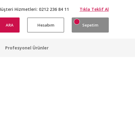
üşteri Hizmetleri:
0212 236 84 11
Tıkla Teklif Al
ARA
Hesabım
Sepetim
Profesyonel Ürünler