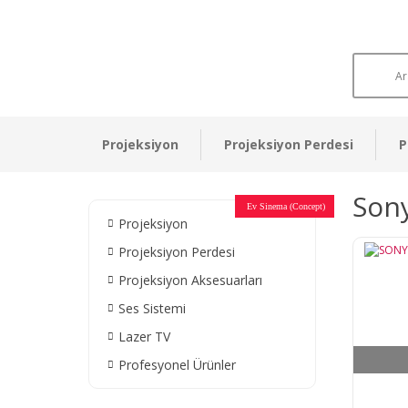
Projeksiyon
Projeksiyon Perdesi
P
Sony
Otel Sinema Salonları
Ev Sinema (Concept)
Devlet Kurumları
Restaurant - Cafe
Ev Sinema
Ev Sinema
Ev Sinema
Ev Sinema
Ev Sinema
Müzeler
Projeksiyon
Projeksiyon Perdesi
Projeksiyon Aksesuarları
Ses Sistemi
Lazer TV
Profesyonel Ürünler