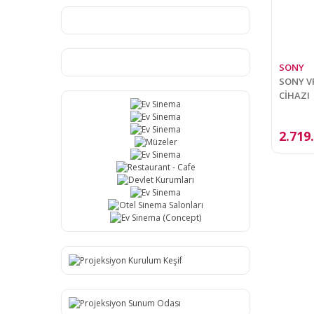
SONY
SONY V
CİHAZI
2.719